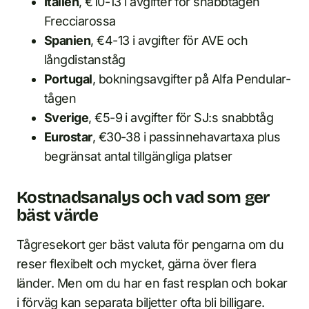
Italien
, €10-13 i avgifter för snabbtågen
Frecciarossa
Spanien
, €4-13 i avgifter för AVE och
långdistanståg
Portugal
, bokningsavgifter på Alfa Pendular-
tågen
Sverige
, €5-9 i avgifter för SJ:s snabbtåg
Eurostar
, €30-38 i passinnehavartaxa plus
begränsat antal tillgängliga platser
Kostnadsanalys och vad som ger
bäst värde
Tågresekort ger bäst valuta för pengarna om du
reser flexibelt och mycket, gärna över flera
länder. Men om du har en fast resplan och bokar
i förväg kan separata biljetter ofta bli billigare.