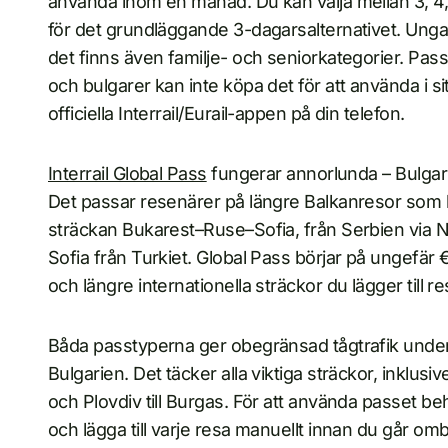
använda inom en månad. Du kan välja mellan 3, 4,
för det grundläggande 3-dagarsalternativet. Unga 
det finns även familje- och seniorkategorier. Pass
och bulgarer kan inte köpa det för att använda i sit
officiella Interrail/Eurail-appen på din telefon.
Interrail Global Pass
fungerar annorlunda – Bulgarie
Det passar resenärer på längre Balkanresor som k
sträckan Bukarest–Ruse–Sofia, från Serbien via Niš
Sofia från Turkiet. Global Pass börjar på ungefär 
och längre internationella sträckor du lägger till r
Båda passtyperna ger obegränsad tågtrafik under v
Bulgarien. Det täcker alla viktiga sträckor, inklusive S
och Plovdiv till Burgas. För att använda passet beh
och lägga till varje resa manuellt innan du går om