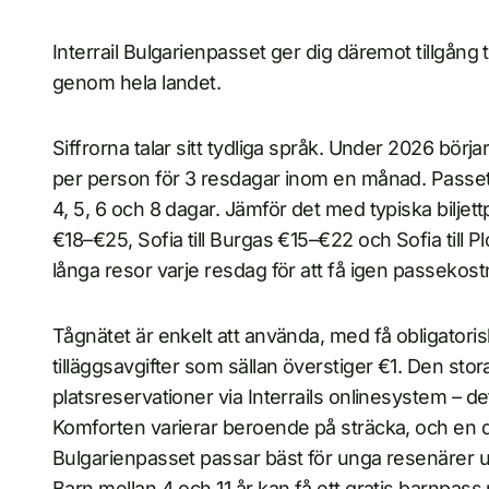
Interrail Bulgarienpasset ger dig däremot tillgång til
genom hela landet.
Siffrorna talar sitt tydliga språk. Under 2026 bör
per person för 3 resdagar inom en månad. Passet 
4, 5, 6 och 8 dagar. Jämför det med typiska biljettp
€18–€25, Sofia till Burgas €15–€22 och Sofia till 
långa resor varje resdag för att få igen passekos
Tågnätet är enkelt att använda, med få obligatoris
tilläggsavgifter som sällan överstiger €1. Den sto
platsreservationer via Interrails onlinesystem – de
Komforten varierar beroende på sträcka, och en del 
Bulgarienpasset passar bäst för unga resenärer un
Barn mellan 4 och 11 år kan få ett gratis barnpa