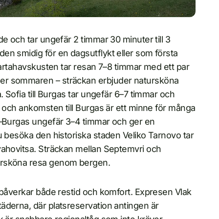
e och tar ungefär 2 timmar 30 minuter till 3
en smidig för en dagsutflykt eller som första
Svartahavskusten tar resan 7–8 timmar med ett par
der sommaren – sträckan erbjuder natursköna
. Sofia till Burgas tar ungefär 6–7 timmar och
, och ankomsten till Burgas är ett minne för många
v–Burgas ungefär 3–4 timmar och ger en
u besöka den historiska staden Veliko Tarnovo tar
yahovitsa. Sträckan mellan Septemvri och
ursköna resa genom bergen.
 påverkar både restid och komfort. Expresen Vlak
äderna, där platsreservation antingen är