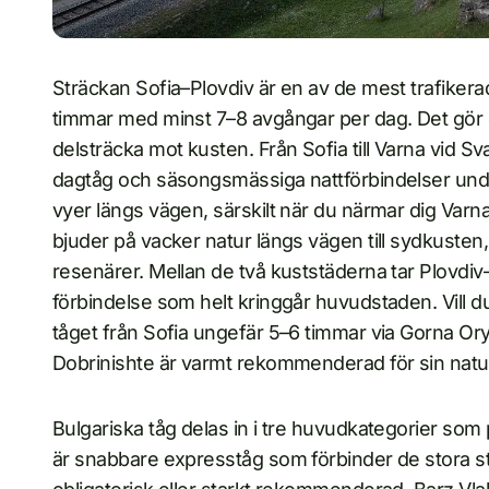
Sträckan Sofia–Plovdiv är en av de mest trafikerad
timmar med minst 7–8 avgångar per dag. Det gör d
delsträcka mot kusten. Från Sofia till Varna vid 
dagtåg och säsongsmässiga nattförbindelser un
vyer längs vägen, särskilt när du närmar dig Varna
bjuder på vacker natur längs vägen till sydkusten
resenärer. Mellan de två kuststäderna tar Plovdi
förbindelse som helt kringgår huvudstaden. Vill d
tåget från Sofia ungefär 5–6 timmar via Gorna Or
Dobrinishte är varmt rekommenderad för sin nat
Bulgariska tåg delas in i tre huvudkategorier som
är snabbare expresståg som förbinder de stora st