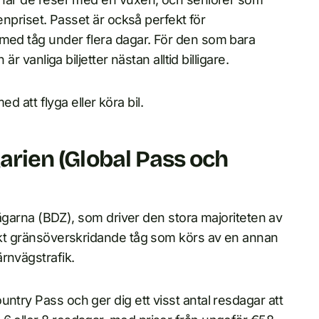
xenpriset. Passet är också perfekt för
 med tåg under flera dagar. För den som bara
är vanliga biljetter nästan alltid billigare.
ed att flyga eller köra bil.
garien (Global Pass och
rnvägarna (BDZ), som driver den stora majoriteten av
fikt gränsöverskridande tåg som körs av en annan
rnvägstrafik.
ntry Pass och ger dig ett visst antal resdagar att