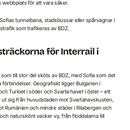
s webbplats för att vara säker.
te Sofias tunnelbana, stadsbussar eller spårvagnar i
gstrafik som trafikeras av BDZ.
träckorna för Interrail i
som till stor del sköts av BDZ, med Sofia som det
 förbindelser. Geografiskt ligger Bulgarien i
h Turkiet i söder och Svarta havet i öster – ett
der ut sig från huvudstaden mot Svartahavskusten,
ot Rumänien och mindre städer i Rilabergen och
h naturskönt vacker vy, från floddalarna till