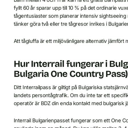
fyllt 60 år sparar upp till 10 % på det ordinarie vu
tågentusiaster som planerar intensiv sightseeing
tänker göra två eller tre tågresor inrikes i Bulgarien 
Att tågluffa är ett miljövänligare alternativ jämfört m
Hur Interrail fungerar i Bul
Bulgaria One Country Pass)
Ditt Interrailpass är giltigt på Bulgariska statsjä
landets persontågtrafik. Om du inte tar ett speci
operatör är BDZ din enda kontakt med bulgarisk jä
Interrail Bulgarienpasset fungerar som ett One Cou