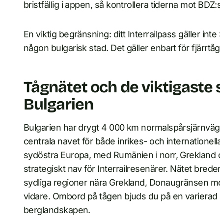
bristfällig i appen, så kontrollera tiderna mot BDZ:
En viktig begränsning: ditt Interrailpass gäller in
någon bulgarisk stad. Det gäller enbart för fjärrtå
Tågnätet och de viktigaste s
Bulgarien
Bulgarien har drygt 4 000 km normalspårsjärnväg 
centrala navet för både inrikes- och internationella
sydöstra Europa, med Rumänien i norr, Grekland oc
strategiskt nav för Interrailresenärer. Nätet bre
sydliga regioner nära Grekland, Donaugränsen m
vidare. Ombord på tågen bjuds du på en varierad oc
berglandskapen.