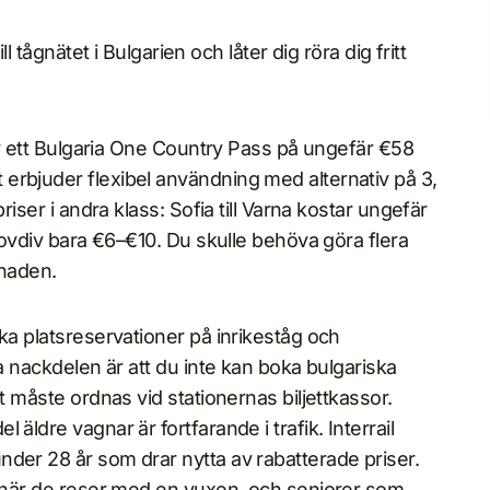
l tågnätet i Bulgarien och låter dig röra dig fritt
jar ett Bulgaria One Country Pass på ungefär €58
erbjuder flexibel användning med alternativ på 3,
riser i andra klass: Sofia till Varna kostar ungefär
Plovdiv bara €6–€10. Du skulle behöva göra flera
tnaden.
ka platsreservationer på inrikeståg och
ra nackdelen är att du inte kan boka bulgariska
t måste ordnas vid stationernas biljettkassor.
äldre vagnar är fortfarande i trafik. Interrail
der 28 år som drar nytta av rabatterade priser.
ss när de reser med en vuxen, och seniorer som