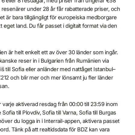
 6 eller 8 resdagar, med priser från ungefär €58
resenärer under 28 år får rabatterade priser, och
et är bara tillgängligt för europeiska medborgare
t eget land. Du får passet i digitalt format via den
n är helt enkelt ett av över 30 länder som ingår.
anske reser in i Bulgarien från Rumänien via
 till Sofia eller anländer med nattåget Istanbul–
€212 och blir mer och mer lönsamt ju fler länder
esan.
arje aktiverad resdag från 00:00 till 23:59 inom
ofia till Plovdiv, Sofia till Varna, Sofia till Burgas
över du logga in i Interrail-appen, aktivera passet
bord. Tänk på att realtidsdata för BDZ kan vara