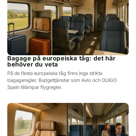
Bagage på europeiska tåg: det här
behöver du veta
På de flesta europeiska tåg finns inga strikta
bagageregler. Budgettjänster som Avlo och OUIGO
Spain tillämpar flygregler.