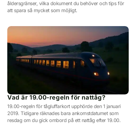
åldersgränser, vilka dokument du behöver och tips för
att spara så mycket som möjligt.
Vad är 19.00-regeln för nattåg?
19.00-regeln för tågluffarkort upphörde den 1 januari
2019. Tidigare räknades bara ankomstdatumet som
resdag om du gick ombord på ett nattåg efter 19.00.