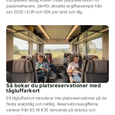
Europeiska nattåg kräver oftast platsreservation för
passinnehavare. Jämför aktuella avgiftsexempel från
juni 2026 i EUR och SEK per land och tåg.
Så bokar du platsreservationer med
tågluffarkort
Ett tågluffarkort inkluderar inte platsreservationer på de
flesta snabbtåg och nattåg. Reservationsavgifterna
varierar från €5 till €35 beroende på sträcka och