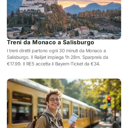
Treni da Monaco a Salisburgo
I treni diretti partono ogni 30 minuti da Monaco a
Salisburgo. Il Railjet impiega 1h 28m. Sparpreis da
€17.99. Il RE5 accetta il Bayern-Ticket da €34.