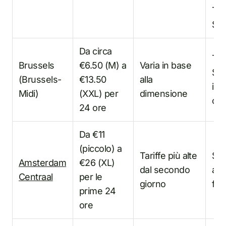
Tari
SN
Da circa
Tari
Brussels
€6.50 (M) a
Varia in base
SNC
(Brussels-
€13.50
alla
in 
Midi)
(XXL) per
dimensione
onl
24 ore
Da €11
(piccolo) a
Tariffe più alte
Ser
Amsterdam
€26 (XL)
dal secondo
agg
Centraal
per le
giorno
feb
prime 24
ore