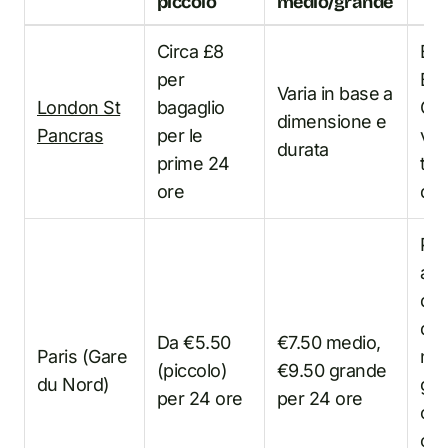
piccolo
medio/grande
Circa £8
Ex
per
Ba
Varia in base a
London St
bagaglio
Co
dimensione e
Pancras
per le
ver
durata
prime 24
tar
ore
dell
Pre
alla
di
del
Da €5.50
€7.50 medio,
Paris (Gare
non
(piccolo)
€9.50 grande
du Nord)
gio
per 24 ore
per 24 ore
cir
cia