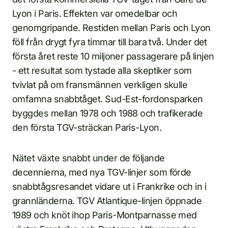
Lyon i Paris. Effekten var omedelbar och
genomgripande. Restiden mellan Paris och Lyon
föll från drygt fyra timmar till bara två. Under det
första året reste 10 miljoner passagerare på linjen
- ett resultat som tystade alla skeptiker som
tvivlat på om fransmännen verkligen skulle
omfamna snabbtåget. Sud-Est-fordonsparken
byggdes mellan 1978 och 1988 och trafikerade
den första TGV-sträckan Paris-Lyon.
Nätet växte snabbt under de följande
decennierna, med nya TGV-linjer som förde
snabbtågsresandet vidare ut i Frankrike och in i
grannländerna. TGV Atlantique-linjen öppnade
1989 och knöt ihop Paris-Montparnasse med