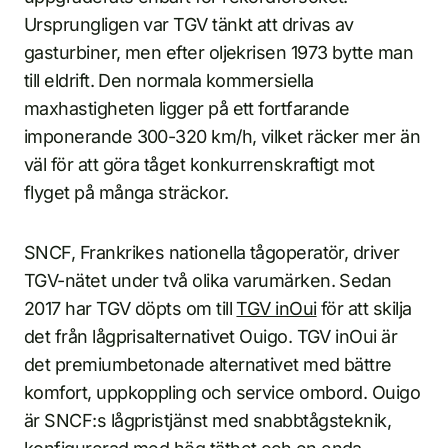
Ursprungligen var TGV tänkt att drivas av
gasturbiner, men efter oljekrisen 1973 bytte man
till eldrift. Den normala kommersiella
maxhastigheten ligger på ett fortfarande
imponerande 300-320 km/h, vilket räcker mer än
väl för att göra tåget konkurrenskraftigt mot
flyget på många sträckor.
SNCF, Frankrikes nationella tågoperatör, driver
TGV-nätet under två olika varumärken. Sedan
2017 har TGV döpts om till
TGV inOui
för att skilja
det från lågprisalternativet Ouigo. TGV inOui är
det premiumbetonade alternativet med bättre
komfort, uppkoppling och service ombord. Ouigo
är SNCF:s lågpristjänst med snabbtågsteknik,