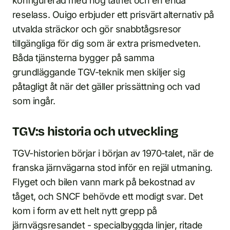
konfigurerad med hög täthet och en enda
reselass. Ouigo erbjuder ett prisvärt alternativ på
utvalda sträckor och gör snabbtågsresor
tillgängliga för dig som är extra prismedveten.
Båda tjänsterna bygger på samma
grundläggande TGV-teknik men skiljer sig
påtagligt åt när det gäller prissättning och vad
som ingår.
TGV:s historia och utveckling
TGV-historien börjar i början av 1970-talet, när de
franska järnvägarna stod inför en rejäl utmaning.
Flyget och bilen vann mark på bekostnad av
tåget, och SNCF behövde ett modigt svar. Det
kom i form av ett helt nytt grepp på
järnvägsresandet - specialbyggda linjer, ritade