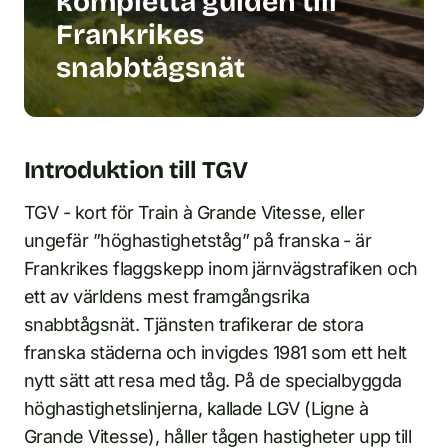
kompletta guiden till
Frankrikes
snabbtågsnät
Introduktion till TGV
TGV - kort för Train à Grande Vitesse, eller
ungefär ”höghastighetståg” på franska - är
Frankrikes flaggskepp inom järnvägstrafiken och
ett av världens mest framgångsrika
snabbtågsnät. Tjänsten trafikerar de stora
franska städerna och invigdes 1981 som ett helt
nytt sätt att resa med tåg. På de specialbyggda
höghastighetslinjerna, kallade LGV (Ligne à
Grande Vitesse), håller tågen hastigheter upp till