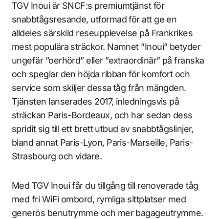
TGV Inoui är SNCF:s premiumtjänst för
snabbtågsresande, utformad för att ge en
alldeles särskild reseupplevelse på Frankrikes
mest populära sträckor. Namnet ”Inoui” betyder
ungefär ”oerhörd” eller ”extraordinär” på franska
och speglar den höjda ribban för komfort och
service som skiljer dessa tåg från mängden.
Tjänsten lanserades 2017, inledningsvis på
sträckan Paris-Bordeaux, och har sedan dess
spridit sig till ett brett utbud av snabbtågslinjer,
bland annat Paris-Lyon, Paris-Marseille, Paris-
Strasbourg och vidare.
Med TGV Inoui får du tillgång till renoverade tåg
med fri WiFi ombord, rymliga sittplatser med
generös benutrymme och mer bagageutrymme.