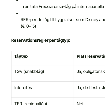
Trenitalia Frecciarossa-tåg på internationell
RER-pendeltåg till flygplatser som Disneyland 
(€10–15)
Reservationsregler per tågtyp:
Tågtyp
Platsreservati
TGV (snabbtåg)
Ja, obligatorisk
Intercités
Ja, de flesta s
TER (regionaltåg)
Nej