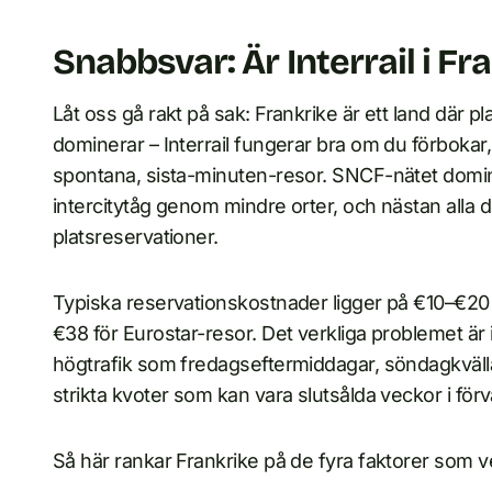
Snabbsvar: Är Interrail i Fr
Låt oss gå rakt på sak: Frankrike är ett land där 
dominerar – Interrail fungerar bra om du förbokar
spontana, sista-minuten-resor. SNCF-nätet dominer
intercitytåg genom mindre orter, och nästan alla 
platsreservationer.
Typiska reservationskostnader ligger på €10–€20 f
€38 för Eurostar-resor. Det verkliga problemet är in
högtrafik som fredagseftermiddagar, söndagkvälla
strikta kvoter som kan vara slutsålda veckor i förv
Så här rankar Frankrike på de fyra faktorer som ver