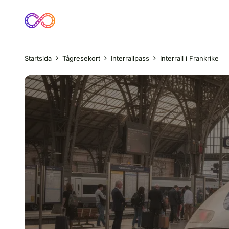
Startsida
Tågresekort
Interrailpass
Interrail i Frankrike