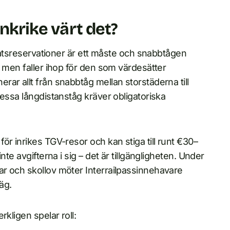
ankrike värt det?
platsreservationer är ett måste och snabbtågen
, men faller ihop för den som värdesätter
ar allt från snabbtåg mellan storstäderna till
dessa långdistanståg kräver obligatoriska
ör inrikes TGV-resor och kan stiga till runt €30–
te avgifterna i sig – det är tillgängligheten. Under
r och skollov möter Interrailpassinnehavare
äg.
kligen spelar roll: