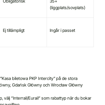
Obligatorisk
35+
(liggplats/sovplats)
Ej tillämpligt
Ingår i passet
 ”Kasa biletowa PKP Intercity” på de stora
Główny, Gdańsk Główny och Wrocław Główny
, välj ”Interrail/Eurail” som rabattyp när du bokar
onsavgiften