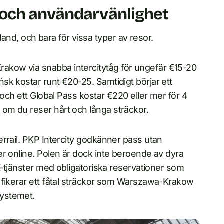
 och användarvänlighet
bland, och bara för vissa typer av resor.
kow via snabba intercitytåg för ungefär €15-20
sk kostar runt €20-25. Samtidigt börjar ett
 och ett Global Pass kostar €220 eller mer för 4
om du reser hårt och långa sträckor.
rrail. PKP Intercity godkänner pass utan
r online. Polen är dock inte beroende av dyra
LK-tjänster med obligatoriska reservationer som
afikerar ett fåtal sträckor som Warszawa-Krakow
systemet.