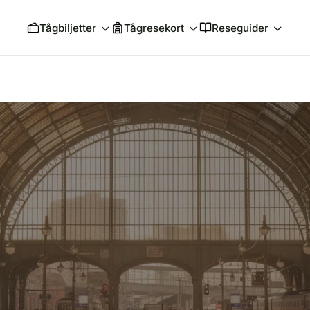
Tågbiljetter
Tågresekort
Reseguider