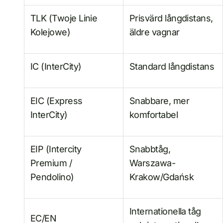
TLK (Twoje Linie
Prisvärd långdistans,
Kolejowe)
äldre vagnar
IC (InterCity)
Standard långdistans
EIC (Express
Snabbare, mer
InterCity)
komfortabel
EIP (Intercity
Snabbtåg,
Premium /
Warszawa-
Pendolino)
Krakow/Gdańsk
Internationella tåg
EC/EN