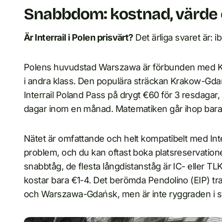
Snabbdom: kostnad, värde
Är Interrail i Polen prisvärt?
Det ärliga svaret är: i
Polens huvudstad Warszawa är förbunden med Kra
i andra klass. Den populära sträckan Krakow-Gdań
Interrail Poland Pass på drygt €60 för 3 resdagar,
dagar inom en månad. Matematiken går ihop bara 
Nätet är omfattande och helt kompatibelt med Inte
problem, och du kan oftast boka platsreservatione
snabbtåg, de flesta långdistanståg är IC- eller T
kostar bara €1-4. Det berömda Pendolino (EIP) tr
och Warszawa-Gdańsk, men är inte ryggraden i 