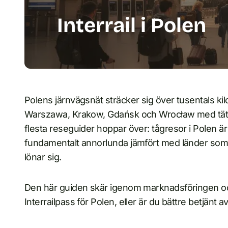
Interrail i Polen
Polens järnvägsnät sträcker sig över tusentals 
Warszawa, Krakow, Gdańsk och Wrocław med tä
flesta reseguider hoppar över: tågresor i Polen är r
fundamentalt annorlunda jämfört med länder som T
lönar sig.
Den här guiden skär igenom marknadsföringen oc
Interrailpass för Polen, eller är du bättre betjänt a