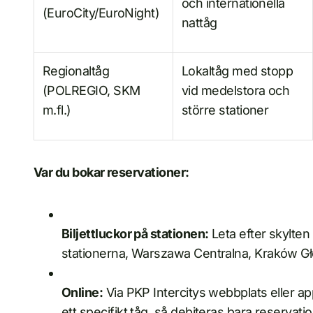
och internationella
(EuroCity/EuroNight)
nattåg
Regionaltåg
Lokaltåg med stopp
(POLREGIO, SKM
vid medelstora och
m.fl.)
större stationer
Var du bokar reservationer:
Biljettluckor på stationen:
Leta efter skylten
stationerna, Warszawa Centralna, Kraków 
Online:
Via PKP Intercitys webbplats eller app
ett specifikt tåg, så debiteras bara reservati