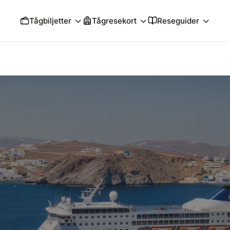
Tågbiljetter
Tågresekort
Reseguider