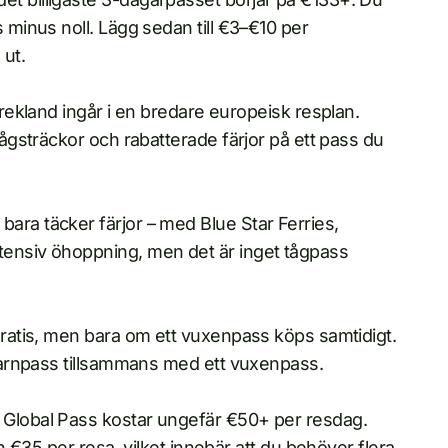
s minus noll. Lägg sedan till €3–€10 per
 ut.
 Grekland ingår i en bredare europeisk resplan.
 tågsträckor och rabatterade färjor på ett pass du
ara täcker färjor – med Blue Star Ferries,
tensiv öhoppning, men det är inget tågpass
 gratis, men bara om ett vuxenpass köps samtidigt.
t barnpass tillsammans med ett vuxenpass.
 Global Pass kostar ungefär €50+ per resdag.
an €35 per resa, vilket innebär att du behöver flera