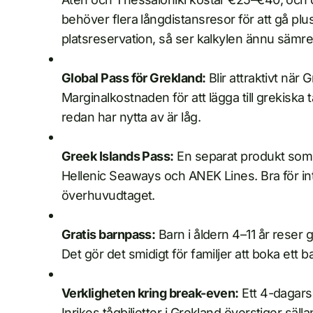
behöver flera långdistansresor för att gå plu
platsreservation, så ser kalkylen ännu sämre
Global Pass för Grekland:
Blir attraktivt när
Marginalkostnaden för att lägga till grekiska
redan har nytta av är låg.
Greek Islands Pass:
En separat produkt som b
Hellenic Seaways och ANEK Lines. Bra för in
överhuvudtaget.
Gratis barnpass:
Barn i åldern 4–11 år reser
Det gör det smidigt för familjer att boka et
Verkligheten kring break-even:
Ett 4-dagars
Inrikes tågbiljetter i Grekland överstiger säll