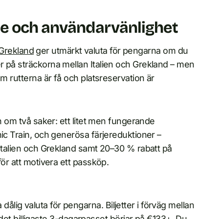
de och användarvänlighet
i Grekland
ger utmärkt valuta för pengarna om du
r på sträckorna mellan Italien och Grekland – men
om rutterna är få och platsreservation är
en om två saker: ett litet men fungerande
nic Train, och generösa färjereduktioner –
 Italien och Grekland samt 20–30 % rabatt på
för att motivera ett passköp.
 dålig valuta för pengarna. Biljetter i förväg mellan
et billigaste 3-dagarpasset börjar på €133+. Du