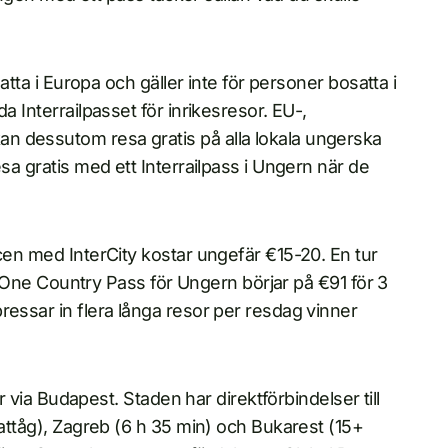
satta i Europa och gäller inte för personer bosatta i
a Interrailpasset för inrikesresor. EU-,
n dessutom resa gratis på alla lokala ungerska
esa gratis med ett Interrailpass i Ungern när de
ecen med InterCity kostar ungefär €15-20. En tur
ail One Country Pass för Ungern börjar på €91 för 3
ressar in flera långa resor per resdag vinner
or via Budapest. Staden har direktförbindelser till
nattåg), Zagreb (6 h 35 min) och Bukarest (15+