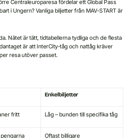
örre Centraleuroparesa fördelar ett Global Pass
art i Ungern? Vanliga biljetter från MAV-START är
a. Nätet är tätt, tidtabellerna tydliga och de flesta
antaget är att InterCity-tåg och nattåg kräver
3 per resa utöver passet.
Enkelbiljetter
ner fritt
Låg – bunden till specifika tåg
r pengarna
Oftast billigare