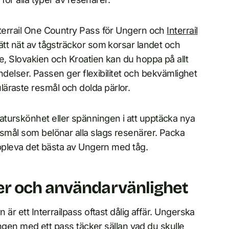
nterrail One Country Pass för Ungern och
Interrail
ätt nät av tågsträckor som korsar landet och
ke, Slovakien och Kroatien kan du hoppa på allt
bindelser. Passen ger flexibilitet och bekvämlighet
äraste resmål och dolda pärlor.
turskönhet eller spänningen i att upptäcka nya
esmål som belönar alla slags resenärer. Packa
 uppleva det bästa av Ungern med tåg.
r och användarvänlighet
 är ett Interrailpass oftast dålig affär. Ungerska
ringen med ett pass täcker sällan vad du skulle