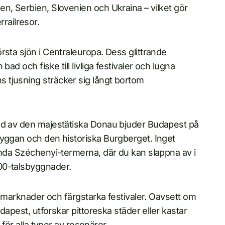
n, Serbien, Slovenien och Ukraina – vilket gör
errailresor.
rsta sjön i Centraleuropa. Dess glittrande
ad och fiske till livliga festivaler och lugna
 tjusning sträcker sig långt bortom
lad av den majestätiska Donau bjuder Budapest på
ryggan och den historiska Burgberget. Inget
ömda Széchenyi-termerna, där du kan slappna av i
00-talsbyggnader.
ga marknader och färgstarka festivaler. Oavsett om
udapest, utforskar pittoreska städer eller kastar
 för alla typer av resenärer.