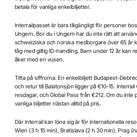
betala för vanliga enkelbiljetter.
Interrailpasset är bara tillgängligt för personer bo
Ungern. Bor du i Ungern har du inte rätt att använd
schweiziska och norska medborgare över 65 år ka
tåg med giltig ID-handling. Barn under 12 år kan r
åker med en vuxen.
Titta på siffrorna. En enkelbiljett Budapest-Debr
och retur till Balatonsjön ligger på €10-15. Interr
resdagar, och Global Pass från €212. Om du inte p
vanliga biljetter nästan alltid på pris.
Där Interrail kan löna sig är för internationella res
Wien (3 h 15 min), Bratislava (2 h 30 min), Prag (