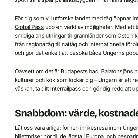
För dig som vill utforska landet med tåg öppnar I
Global Pass
upp en värld av möjligheter. Med ett t
smidiga anslutningar till grannländer som Österri
från regionaltåg till nattåg och internationella för
och gör det enkelt att besöka både Ungerns popul
Oavsett om det är Budapests bad, Balatonsjöns na
kulturer och kök som lockar dig – Ungern är ett r
väskan, ta ditt Interrailpass och gör dig redo att
Snabbdom: värde, kostnade
Låt oss vara ärliga: för ren inrikesresa inom Ungern
biljettpriser hör till de lägsta i Europa, och bespa