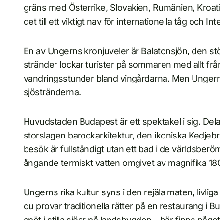
gräns med Österrike, Slovakien, Rumänien, Kroatie
det till ett viktigt nav för internationella tåg och Int
En av Ungerns kronjuveler är Balatonsjön, den stö
stränder lockar turister på sommaren med allt från b
vandringsstunder bland vingårdarna. Men Ungerns
sjöstränderna.
Huvudstaden Budapest är ett spektakel i sig. De
storslagen barockarkitektur, den ikoniska Kedjeb
besök är fullständigt utan ett bad i de världsber
ångande termiskt vatten omgivet av magnifika 18
Ungerns rika kultur syns i den rejäla maten, livli
du provar traditionella rätter på en restaurang i B
spöt i stilla sjöar på landsbygden – här finns något