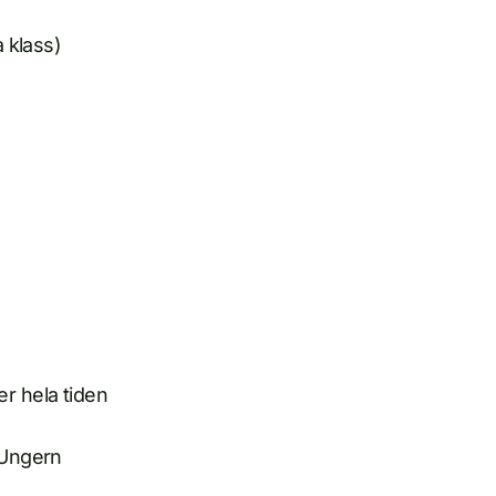
a klass)
er hela tiden
 Ungern