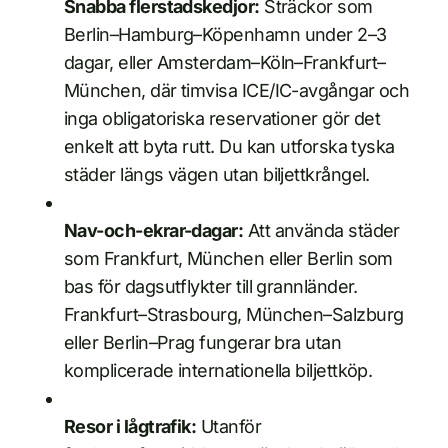
Snabba flerstadskedjor:
Sträckor som
Berlin–Hamburg–Köpenhamn under 2–3
dagar, eller Amsterdam–Köln–Frankfurt–
München, där timvisa ICE/IC-avgångar och
inga obligatoriska reservationer gör det
enkelt att byta rutt. Du kan utforska tyska
städer längs vägen utan biljettkrångel.
Nav-och-ekrar-dagar:
Att använda städer
som Frankfurt, München eller Berlin som
bas för dagsutflykter till grannländer.
Frankfurt–Strasbourg, München–Salzburg
eller Berlin–Prag fungerar bra utan
komplicerade internationella biljettköp.
Resor i lågtrafik:
Utanför