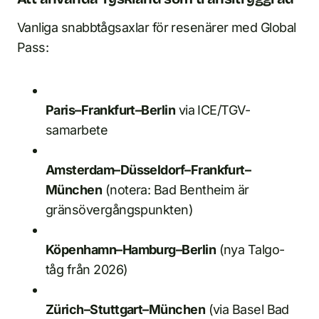
Vanliga snabbtågsaxlar för resenärer med Global
Pass:
Paris–Frankfurt–Berlin
via ICE/TGV-
samarbete
Amsterdam–Düsseldorf–Frankfurt–
München
(notera: Bad Bentheim är
gränsövergångspunkten)
Köpenhamn–Hamburg–Berlin
(nya Talgo-
tåg från 2026)
Zürich–Stuttgart–München
(via Basel Bad