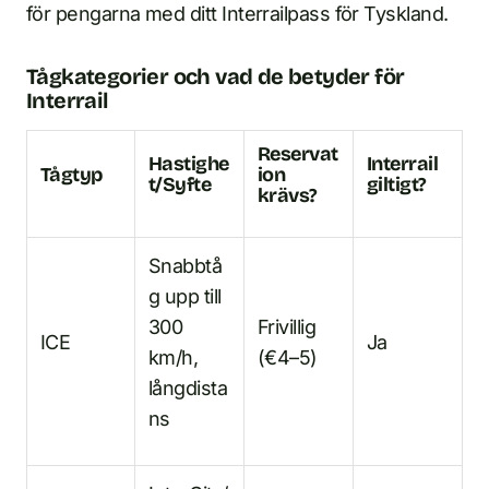
för pengarna med ditt Interrailpass för Tyskland.
Tågkategorier och vad de betyder för
Interrail
Reservat
Hastighe
Interrail
Tågtyp
ion
t/Syfte
giltigt?
krävs?
Snabbtå
g upp till
300
Frivillig
ICE
Ja
km/h,
(€4–5)
långdista
ns