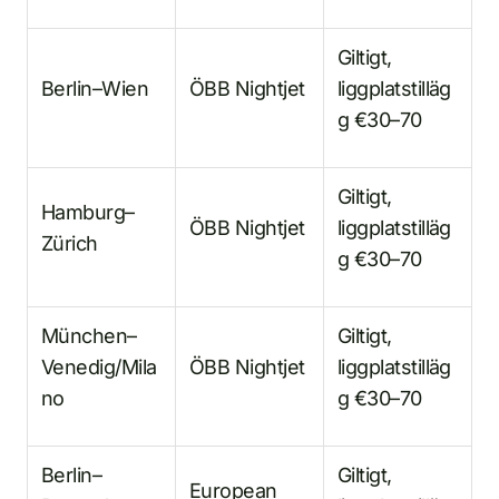
Giltigt,
Berlin–Wien
ÖBB Nightjet
liggplatstilläg
g €30–70
Giltigt,
Hamburg–
ÖBB Nightjet
liggplatstilläg
Zürich
g €30–70
München–
Giltigt,
Venedig/Mila
ÖBB Nightjet
liggplatstilläg
no
g €30–70
Berlin–
Giltigt,
European