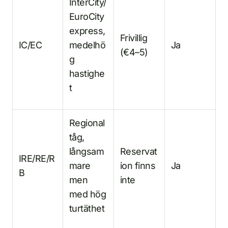
InterCity/
EuroCity
express,
Frivillig
IC/EC
medelhö
Ja
(€4–5)
g
hastighe
t
Regional
tåg,
långsam
Reservat
IRE/RE/R
mare
ion finns
Ja
B
men
inte
med hög
turtäthet