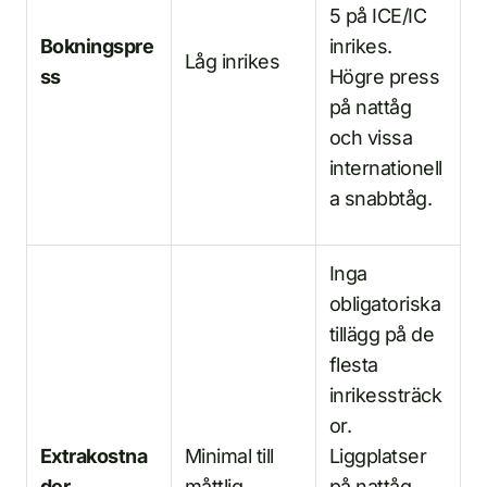
5 på ICE/IC
Bokningspre
inrikes.
Låg inrikes
ss
Högre press
på nattåg
och vissa
internationell
a snabbtåg.
Inga
obligatoriska
tillägg på de
flesta
inrikessträck
or.
Extrakostna
Minimal till
Liggplatser
der
måttlig
på nattåg