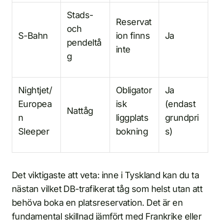
Stads-
Reservat
och
S-Bahn
ion finns
Ja
pendeltå
inte
g
Nightjet/
Obligator
Ja
Europea
isk
(endast
Nattåg
n
liggplats
grundpri
Sleeper
bokning
s)
Det viktigaste att veta: inne i Tyskland kan du ta
nästan vilket DB-trafikerat tåg som helst utan att
behöva boka en platsreservation. Det är en
fundamental skillnad jämfört med Frankrike eller