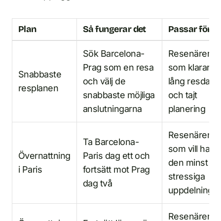
Plan
Så fungerar det
Passar för
Sök Barcelona-
Resenärer
Prag som en resa
som klarar e
Snabbaste
och välj de
lång resdag
resplanen
snabbaste möjliga
och tajt
anslutningarna
planering
Resenärer
Ta Barcelona-
som vill ha
Övernattning
Paris dag ett och
den minst
i Paris
fortsätt mot Prag
stressiga
dag två
uppdelninge
Resenärer