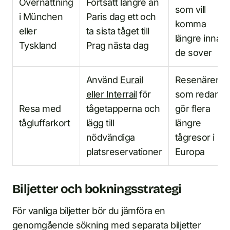
Övernattning
Fortsätt längre än
som vill
i München
Paris dag ett och
komma
eller
ta sista tåget till
längre innan
Tyskland
Prag nästa dag
de sover
Använd
Eurail
Resenärer
eller Interrail
för
som redan
Resa med
tågetapperna och
gör flera
tågluffarkort
lägg till
längre
nödvändiga
tågresor i
platsreservationer
Europa
Biljetter och bokningsstrategi
För vanliga biljetter bör du jämföra en
genomgående sökning med separata biljetter