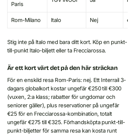
Paris
Rom-Milano
Italo
Nej
ej t
Stig inte på Italo med bara ditt kort. Köp en punkt-
till-punkt Italo-biljett eller ta Frecciarossa.
Är ett kort värt det på den här sträckan
För en enskild resa Rom-Paris: nej. Ett Interrail 3-
dagars globalkort kostar ungefär €250 till €300
(vuxen, 2:a klass; rabatter för ungdomar och
seniorer gäller), plus reservationer på ungefär
€25 för en Frecciarossa-kombination, totalt
ungefär €275 till €325. Förhandsköpta punkt-till-
punkt-biljetter för samma resa kan kosta runt