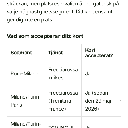
sträckan, men platsreservation är obligatorisk på
varje höghastighetssegment. Ditt kort ensamt
ger dig inte en plats.
Vad som accepterar ditt kort
Kort
Res
Segment
Tjänst
accepterat?
(2:
Frecciarossa
Rom-Milano
Ja
€1
inrikes
Frecciarossa
Ja (sedan
Milano/Turin-
(Trenitalia
den 29 maj
€1
Paris
France)
2026)
Milano/Turin-
TGV INOUI
Ja
run