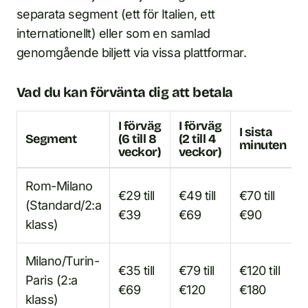
separata segment (ett för Italien, ett
internationellt) eller som en samlad
genomgående biljett via vissa plattformar.
Vad du kan förvänta dig att betala
I förväg
I förväg
I sista
Segment
(6 till 8
(2 till 4
minuten
veckor)
veckor)
Rom-Milano
€29 till
€49 till
€70 till
(Standard/2:a
€39
€69
€90
klass)
Milano/Turin-
€35 till
€79 till
€120 till
Paris (2:a
€69
€120
€180
klass)