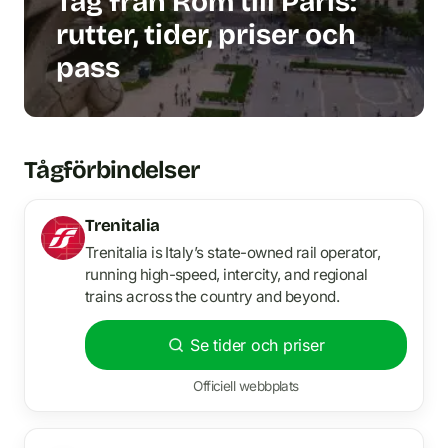
Tåg från Rom till Paris:
rutter, tider, priser och
pass
Tågförbindelser
Trenitalia
Trenitalia is Italy’s state-owned rail operator,
running high-speed, intercity, and regional
trains across the country and beyond.
Se tider och priser
Officiell webbplats