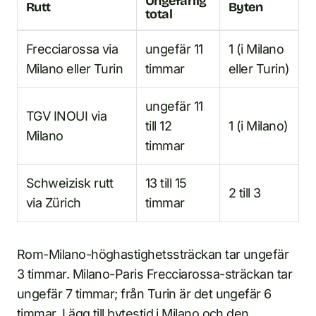
Ungefärlig
Rutt
Byten
total
Frecciarossa via
ungefär 11
1 (i Milano
Milano eller Turin
timmar
eller Turin)
ungefär 11
TGV INOUI via
till 12
1 (i Milano)
Milano
timmar
Schweizisk rutt
13 till 15
2 till 3
via Zürich
timmar
Rom-Milano-höghastighetssträckan tar ungefär
3 timmar. Milano-Paris Frecciarossa-sträckan tar
ungefär 7 timmar; från Turin är det ungefär 6
timmar. Lägg till bytestid i Milano och den