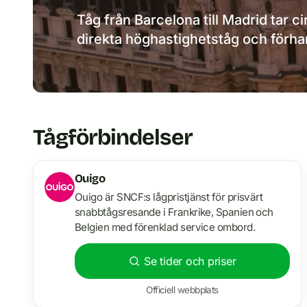
Tåg från Barcelona till Madrid tar ci
direkta höghastighetståg och förha
Tågförbindelser
Ouigo
Ouigo är SNCF:s lågpristjänst för prisvärt
snabbtågsresande i Frankrike, Spanien och
Belgien med förenklad service ombord.
Se tider och priser
Officiell webbplats