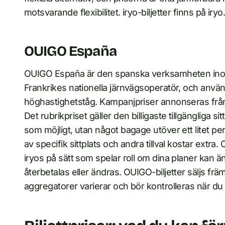
motsvarande flexibilitet. iryo-biljetter finns på ir
OUIGO España
OUIGO España är den spanska verksamheten inom
Frankrikes nationella järnvägsoperatör, och använ
höghastighetståg. Kampanjpriser annonseras från
Det rubrikpriset gäller den billigaste tillgängliga s
som möjligt, utan något bagage utöver ett litet pe
av specifik sittplats och andra tillval kostar extra. 
iryos på sätt som spelar roll om dina planer kan ä
återbetalas eller ändras. OUIGO-biljetter säljs fr
aggregatorer varierar och bör kontrolleras när du