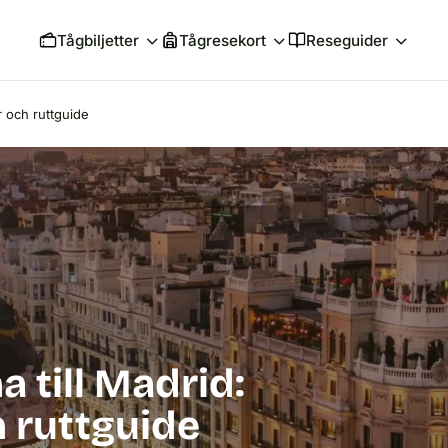
Tågbiljetter
Tågresekort
Reseguider
er och ruttguide
a till Madrid:
ch ruttguide