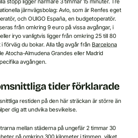
lla stopp ligger närmare 3 timmar 15 minuter. Tre
tionella järnvägsbolag: Avlo, som är Renfes eget
operatör, och OUIGO España, en budgetoperatör.
eras från omkring 9 euro på vissa avgångar, i
er iryo vanligtvis ligger från omkring 25 till 80
 i förväg du bokar. Alla tåg avgår från
Barcelona
de Atocha-Almudena Grandes eller Madrid
ecifika avgången.
msnittliga tider förklarade
ttliga restiden på den här sträckan är större än
lper dig att undvika besvikelse.
etrarna mellan städerna på ungefär 2 timmar 30
igheter på omkring 300 kilometer i timmen, vilket