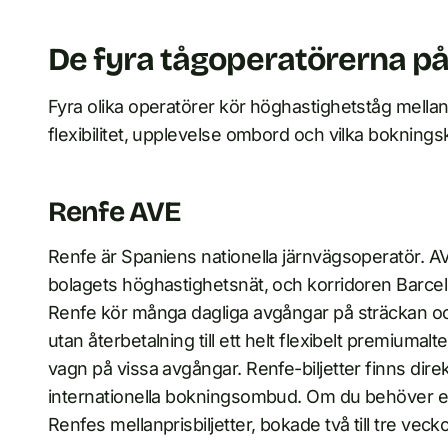
De fyra tågoperatörerna på
Fyra olika operatörer kör höghastighetståg mellan B
flexibilitet, upplevelse ombord och vilka bokningsk
Renfe AVE
Renfe är Spaniens nationella järnvägsoperatör. AV
bolagets höghastighetsnät, och korridoren Barcelon
Renfe kör många dagliga avgångar på sträckan och e
utan återbetalning till ett helt flexibelt premiuma
vagn på vissa avgångar. Renfe-biljetter finns dire
internationella bokningsombud. Om du behöver en ga
Renfes mellanprisbiljetter, bokade två till tre veckor 