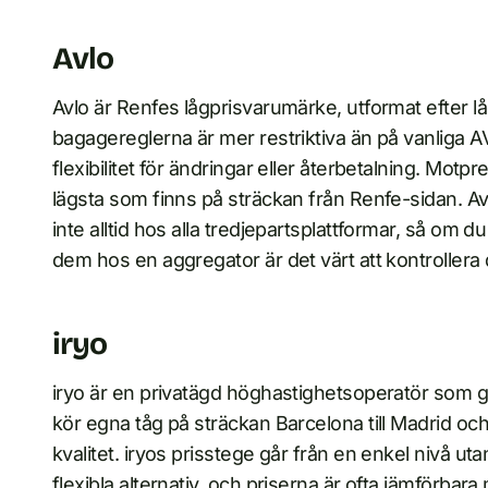
Avlo
Avlo är Renfes lågprisvarumärke, utformat efter lågpr
bagagereglerna är mer restriktiva än på vanliga AV
flexibilitet för ändringar eller återbetalning. Motpr
lägsta som finns på sträckan från Renfe-sidan. Av
inte alltid hos alla tredjepartsplattformar, så om d
dem hos en aggregator är det värt att kontrollera 
iryo
iryo är en privatägd höghastighetsoperatör som 
kör egna tåg på sträckan Barcelona till Madrid o
kvalitet. iryos prisstege går från en enkel nivå utan
flexibla alternativ, och priserna är ofta jämförbar