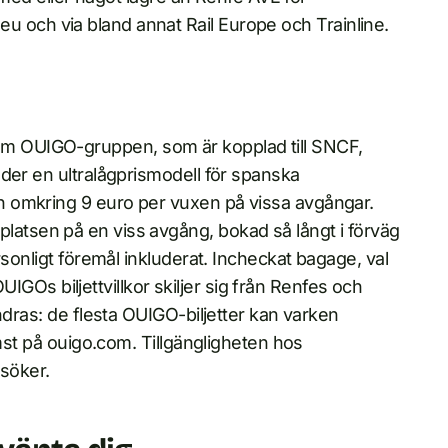
yo.eu och via bland annat Rail Europe och Trainline.
 OUIGO-gruppen, som är kopplad till SNCF,
der en ultralågprismodell för spanska
 omkring 9 euro per vuxen på vissa avgångar.
ittplatsen på en viss avgång, bokad så långt i förväg
rsonligt föremål inkluderat. Incheckat bagage, val
OUIGOs biljettvillkor skiljer sig från Renfes och
ndras: de flesta OUIGO-biljetter kan varken
ämst på ouigo.com. Tillgängligheten hos
 söker.