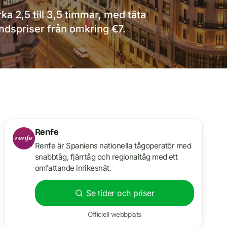
rka 2,5 till 3,5 timmar, med täta
ndspriser från omkring €7.
Renfe
Renfe är Spaniens nationella tågoperatör med
snabbtåg, fjärrtåg och regionaltåg med ett
omfattande inrikesnät.
Se tider och priser
Officiell webbplats