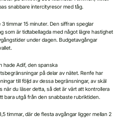
ropas snabbare intercityresor med tåg.
 3 timmar 15 minuter. Den siffran speglar
tåg som är tidtabellagda med något lägre hastighet
 avgångstider under dagen. Budgetavgångar
allet.
ln hade Adif, den spanska
ghetsbegränsningar på delar av nätet. Renfe har
ngar till följd av dessa begränsningar, av skäl
när du läser detta, så det är värt att kontrollera
r att bara utgå från den snabbaste rubriktiden.
l 3,5 timmar, där de flesta avgångar ligger mellan 2