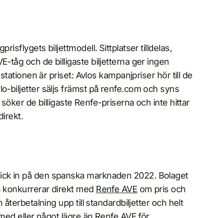
isflygets biljettmodell. Sittplatser tilldelas,
E-tåg och de billigaste biljetterna ger ingen
estationen är priset: Avlos kampanjpriser hör till de
lo-biljetter säljs främst på renfe.com och syns
u söker de billigaste Renfe-priserna och inte hittar
direkt.
gick in på den spanska marknaden 2022. Bolaget
ch konkurrerar direkt med
Renfe AVE
om pris och
 återbetalning upp till standardbiljetter och helt
a med eller något lägre än Renfe AVE för