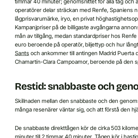
timmar 40 minuter; genomsnittet för alla tåg och a
operatörer delar sträckan med Renfe, Spaniens na
lågprisvarumärke, iryo, en privat höghastighets
Kampanjpriser på de billigaste avgångarna annons
mån av tillgång, medan standardpriser hos Renfe ell
euro beroende på operatör, biljettyp och hur långt
Sants
och ankommer till antingen Madrid Puerta 
Chamartín-Clara Campoamor, beroende på den sp
Restid: snabbaste och geno
Skillnaden mellan den snabbaste och den genomsni
många resenärer väntar sig, och att förstå den hjä
De snabbaste direkttågen kör de cirka 503 kilom
minuter till 2 timmar 40 minuter. Tågen kör i hast