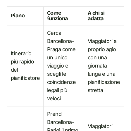
Come
A chi si
Piano
funziona
adatta
Cerca
Barcellona-
Viaggiatori a
Praga come
proprio agio
Itinerario
un unico
con una
più rapido
viaggio e
giornata
del
scegli le
lunga e una
pianificatore
coincidenze
pianificazione
legali più
stretta
veloci
Prendi
Barcellona-
Viaggiatori
Parigi il primo