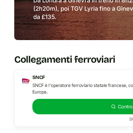
Da Londra a Ginevra in treno in 8h24
(2h20m), poi TGV Lyria fino a Ginevr
da £135.
Collegamenti ferroviari
SNCF
SNCF è l'operatore ferroviario statale francese, con
Europa.
Control
Si