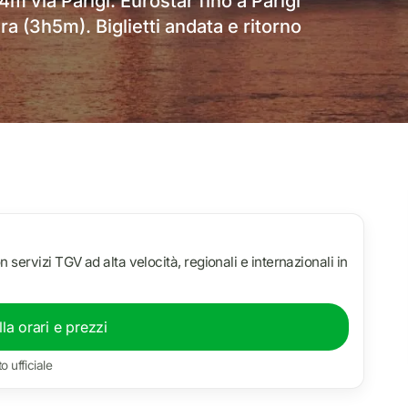
m via Parigi. Eurostar fino a Parigi
a (3h5m). Biglietti andata e ritorno
 servizi TGV ad alta velocità, regionali e internazionali in
la orari e prezzi
to ufficiale