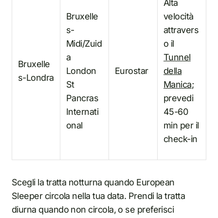
Alta
Bruxelle
velocità
s-
attravers
Midi/Zuid
o il
a
Tunnel
Bruxelle
London
Eurostar
della
s-Londra
St
Manica
;
Pancras
prevedi
Internati
45-60
onal
min per il
check-in
Scegli la tratta notturna quando European
Sleeper circola nella tua data. Prendi la tratta
diurna quando non circola, o se preferisci