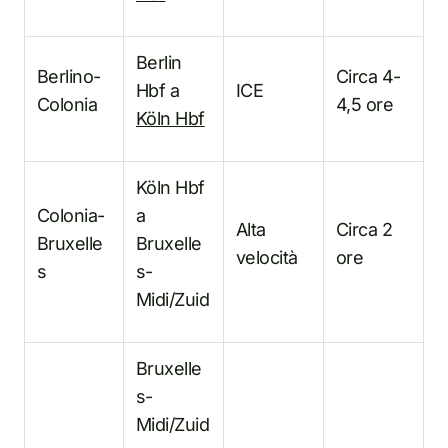
Berlin
Berlino-
Circa 4-
Hbf a
ICE
Colonia
4,5 ore
Köln Hbf
Köln Hbf
Colonia-
a
Alta
Circa 2
Bruxelle
Bruxelle
velocità
ore
s
s-
Midi/Zuid
Bruxelle
s-
Midi/Zuid