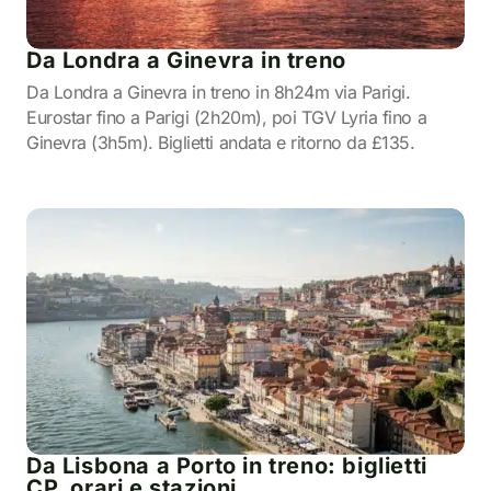
Da Londra a Ginevra in treno
Da Londra a Ginevra in treno in 8h24m via Parigi.
Eurostar fino a Parigi (2h20m), poi TGV Lyria fino a
Ginevra (3h5m). Biglietti andata e ritorno da £135.
Da Lisbona a Porto in treno: biglietti
CP, orari e stazioni