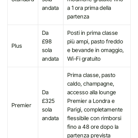
andata
a 1 ora prima della
partenza
Da
Posti in prima classe
£98
più ampi, pasto freddo
Plus
sola
e bevande in omaggio,
andata
Wi-Fi gratuito
Prima classe, pasto
caldo, champagne,
Da
accesso alla lounge
£325
Premier a Londra e
Premier
sola
Parigi, completamente
andata
flessibile con rimborsi
fino a 48 ore dopo la
partenza prevista