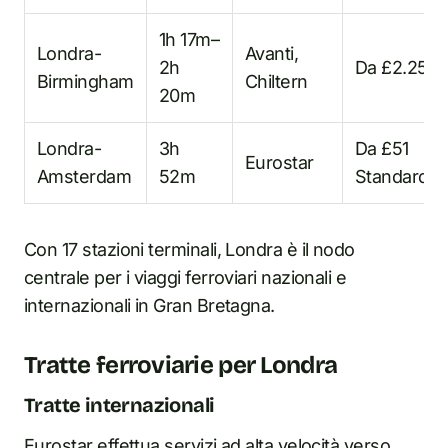
1h 17m–
Londra-
Avanti,
2h
Da £2.25
Birmingham
Chiltern
20m
Londra-
3h
Da £51
Eurostar
Amsterdam
52m
Standard
Con 17 stazioni terminali, Londra è il nodo
centrale per i viaggi ferroviari nazionali e
internazionali in Gran Bretagna.
Tratte ferroviarie per Londra
Tratte internazionali
Eurostar effettua servizi ad alta velocità verso