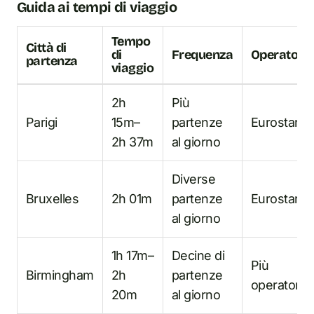
Guida ai tempi di viaggio
Tempo
Città di
di
Frequenza
Operatore
partenza
viaggio
2h
Più
Parigi
15m–
partenze
Eurostar
2h 37m
al giorno
Diverse
Bruxelles
2h 01m
partenze
Eurostar
al giorno
1h 17m–
Decine di
Più
Birmingham
2h
partenze
operatori
20m
al giorno