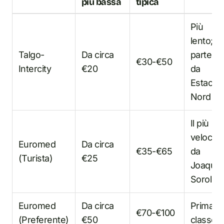
più bassa
tipica
Più
lento;
Talgo-
Da circa
parte
€30-€50
Intercity
€20
da
Estació
Nord
Il più
veloce;
Euromed
Da circa
€35-€65
da
(Turista)
€25
Joaquín
Sorolla
Euromed
Da circa
Prima
€70-€100
(Preferente)
€50
classe