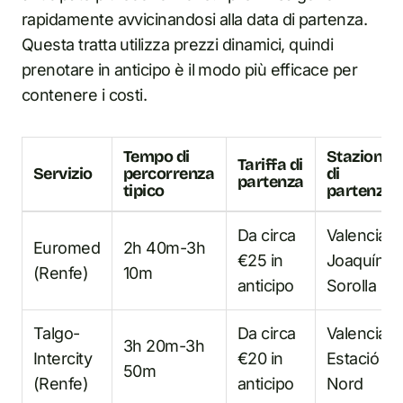
rapidamente avvicinandosi alla data di partenza.
Questa tratta utilizza prezzi dinamici, quindi
prenotare in anticipo è il modo più efficace per
contenere i costi.
Tempo di
Stazione
Tariffa di
Servizio
percorrenza
di
partenza
tipico
partenza
Da circa
Valencia
Euromed
2h 40m-3h
€25 in
Joaquín
(Renfe)
10m
anticipo
Sorolla
Talgo-
Da circa
Valencia
3h 20m-3h
Intercity
€20 in
Estació
50m
(Renfe)
anticipo
Nord