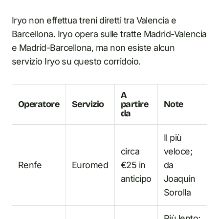
Iryo non effettua treni diretti tra Valencia e
Barcellona. Iryo opera sulle tratte Madrid-Valencia
e Madrid-Barcellona, ma non esiste alcun
servizio Iryo su questo corridoio.
A
Operatore
Servizio
partire
Note
da
Il più
circa
veloce;
Renfe
Euromed
€25 in
da
anticipo
Joaquín
Sorolla
Più lento;