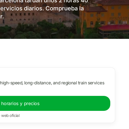
Barcelona tardan unos 2 horas 40
servicios diarios. Comprueba la
r.
g high-speed, long-distance, and regional train services
 horarios y precios
o web oficial