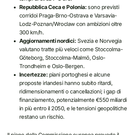
Repubblica Ceca e Polonia:
sono previsti
corridoi Praga-Brno-Ostrava e Varsavia-
Lodz-Poznan/Wroclaw con ambizioni oltre
300 km/h.
Aggiornamenti nordici:
Svezia e Norvegia
valutano tratte più veloci come Stoccolma-
Göteborg, Stoccolma-Malmö, Oslo-
Trondheim e Oslo-Bergen.
Incertezze:
piani portoghesi e alcune
proposte irlandesi hanno subito ritardi,
ridimensionamenti o cancellazioni; i gap di
finanziamento, potenzialmente €550 miliardi
in più entro il 2050, e le tensioni geopolitiche
restano un rischio.
Il piano della Commissione europea prevede il