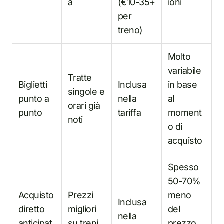
à
(€10-35+
ioni
per
treno)
Molto
variabile
Tratte
Biglietti
Inclusa
in base
singole e
punto a
nella
al
orari già
punto
tariffa
moment
noti
o di
acquisto
Spesso
50-70%
Acquisto
Prezzi
meno
Inclusa
diretto
migliori
del
nella
anticipat
su treni
prezzo