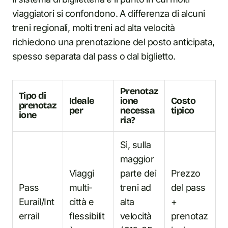
viaggiatori si confondono. A differenza di alcuni
treni regionali, molti treni ad alta velocità
richiedono una prenotazione del posto anticipata,
spesso separata dal pass o dal biglietto.
Prenotaz
Tipo di
Ideale
ione
Costo
prenotaz
per
necessa
tipico
ione
ria?
Sì, sulla
maggior
Viaggi
parte dei
Prezzo
Pass
multi-
treni ad
del pass
Eurail/Int
città e
alta
+
errail
flessibilit
velocità
prenotaz