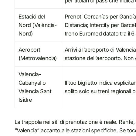
per titolari di pass che indica
Estació del
Prenoti Cercanías per Gandía,
Nord (València-
Distancia; Intercity per Barc
Nord)
treno Euromed datato tra il 6
Aeroport
Arrivi all’aeroporto di Valenci
(Metrovalencia)
stazione dell’aeroporto. Non 
Valencia-
Cabanyal o
Il tuo biglietto indica esplic
València Sant
solito solo su treni regionali 
Isidre
La trappola nei siti di prenotazione è reale. Renf
“Valencia” accanto alle stazioni specifiche. Se tocch