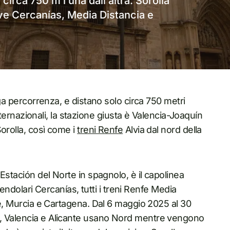
 circa 750 m l’una dall’altra. Sorolla
rve Cercanías, Media Distancia e
nga percorrenza, e distano solo circa 750 metri
 internazionali, la stazione giusta è Valencia-Joaquín
orolla, così come i
treni Renfe
Alvia dal nord della
 Estación del Norte in spagnolo, è il capolinea
 pendolari Cercanías, tutti i treni Renfe Media
nte, Murcia e Cartagena. Dal 6 maggio 2025 al 30
a, Valencia e Alicante usano Nord mentre vengono