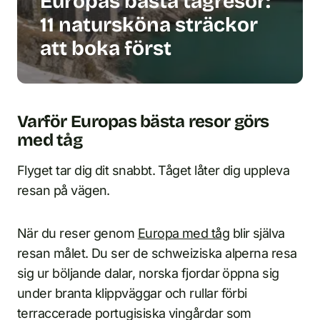
Europas bästa tågresor:
11 natursköna sträckor
att boka först
Varför Europas bästa resor görs
med tåg
Flyget tar dig dit snabbt. Tåget låter dig uppleva
resan på vägen.
När du reser genom
Europa med tåg
blir själva
resan målet. Du ser de schweiziska alperna resa
sig ur böljande dalar, norska fjordar öppna sig
under branta klippväggar och rullar förbi
terrассerade portugisiska vingårdar som