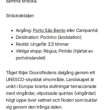
samma sträcka.
Sträckdetaljer:
Avgång:
Porto São Bento
eller Campanhã
Destination: Pocinho (ändstation)
Restid: Ungefär 3,5 timmar
Viktiga stopp: Régua, Pinhão (hjärtat av
portvinslandet)
Tåget följer Douroflodens dalgång genom ett
UNESCO-skyddat vinområde. Landskapet är
unikt i Europa: branta sluttningar terrассerade
med vingårdar, vitputsade quintas (vingårdar)
högt uppe över vattnet och floden som buktar
sig genom den trånga dalen.