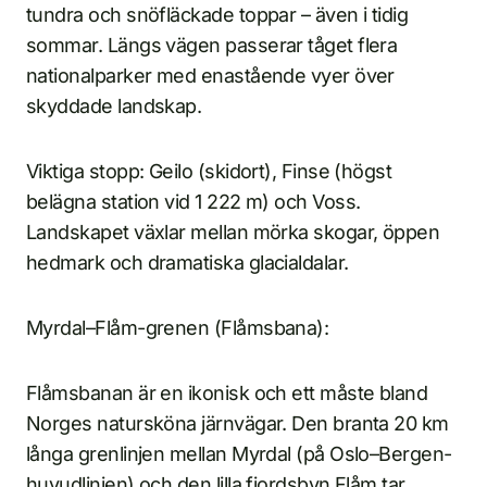
tundra och snöfläckade toppar – även i tidig
sommar. Längs vägen passerar tåget flera
nationalparker med enastående vyer över
skyddade landskap.
Viktiga stopp: Geilo (skidort), Finse (högst
belägna station vid 1 222 m) och Voss.
Landskapet växlar mellan mörka skogar, öppen
hedmark och dramatiska glacialdalar.
Myrdal–Flåm-grenen (Flåmsbana):
Flåmsbanan är en ikonisk och ett måste bland
Norges natursköna järnvägar. Den branta 20 km
långa grenlinjen mellan Myrdal (på Oslo–Bergen-
huvudlinjen) och den lilla fjordsbyn Flåm tar