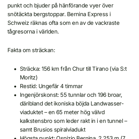
punkt och bjuder på hänförande vyer över
snötäckta bergstoppar. Bernina Express i
Schweiz räknas ofta som en av de vackraste
tågresorna i världen.
Fakta om sträckan:
Sträcka: 156 km från Chur till Tirano (via S:t
Moritz)
Restid: Ungefär 4 timmar
Ingenjörskonst: 55 tunnlar och 196 broar,
däribland det ikoniska böjda Landwasser-
viaduktet – en 65 meter hög välvd
kalkstensbrо som leder rakt in i en tunnel –
samt Brusios spiralviadukt
Högsta punkt: Ospizio Bernina, 2 253 m (7