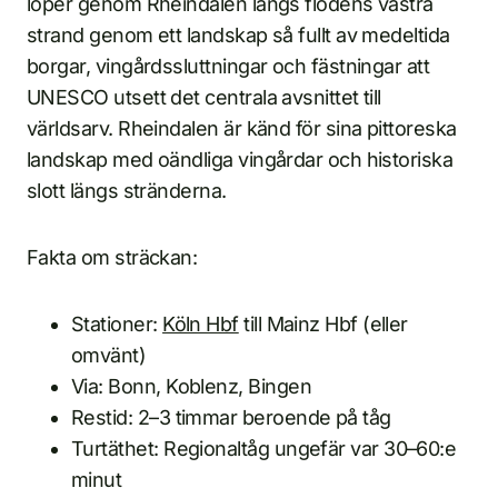
löper genom Rheindalen längs flodens västra
strand genom ett landskap så fullt av medeltida
borgar, vingårdssluttningar och fästningar att
UNESCO utsett det centrala avsnittet till
världsarv. Rheindalen är känd för sina pittoreska
landskap med oändliga vingårdar och historiska
slott längs stränderna.
Fakta om sträckan:
Stationer:
Köln Hbf
till Mainz Hbf (eller
omvänt)
Via: Bonn, Koblenz, Bingen
Restid: 2–3 timmar beroende på tåg
Turtäthet: Regionaltåg ungefär var 30–60:e
minut