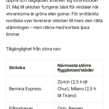
öppna och dagsljuset sträcker sig förbi klockan
21. Maj till oktober fungerar bäst för vindalar när
vinrankorna är gröna eller gulnar. För snötäckta
nordiska vyer levererar oktober till mars den rätta
stämningen – men räkna med kortare ljusa
timmar.
Tillgänglighet från stora nav:
Närmaste större
Sträcka
flygplatser/städer
Zürich (2,5 h till
Bernina Express
Chur), Milano (2,5 h
till Tirano)
Flåmsbanan
Oslo, Bergen