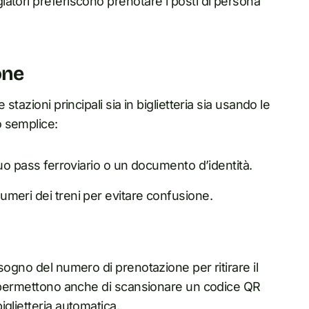
atori preferiscono prenotare i posti di persona
one
tazioni principali sia in biglietteria sia usando le
o semplice:
l tuo pass ferroviario o un documento d’identità.
 numeri dei treni per evitare confusione.
sogno del numero di prenotazione per ritirare il
ra permettono anche di scansionare un codice QR
glietteria automatica.