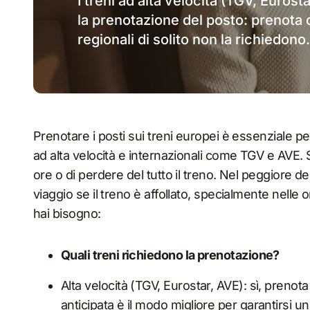
I treni ad alta velocità (TGV, Eurost
la prenotazione del posto: prenota c
regionali di solito non la richiedono.
Prenotare i posti sui treni europei è essenziale pe
ad alta velocità e internazionali come TGV e AVE. 
ore o di perdere del tutto il treno. Nel peggiore dei
viaggio se il treno è affollato, specialmente nelle o
hai bisogno:
Quali treni richiedono la prenotazione?
Alta velocità (TGV, Eurostar, AVE): sì, prenot
anticipata è il modo migliore per garantirsi un