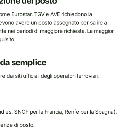
zione del posto
i come Eurostar, TGV e AVE richiedono la
 devono avere un posto assegnato per salire a
te nei periodi di maggiore richiesta. La maggior
uisito.
uida semplice
ai siti ufficiali degli operatori ferroviari.
o (ad es. SNCF per la Francia, Renfe per la Spagna).
erenze di posto.