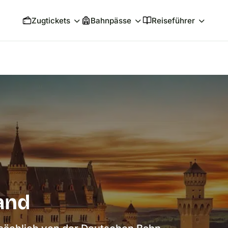
Zugtickets
Bahnpässe
Reiseführer
and