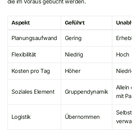
die im Voraus gebucht werden.
Aspekt
Geführt
Unabhän
Planungsaufwand
Gering
Erheblic
Flexibilität
Niedrig
Hoch
Kosten pro Tag
Höher
Niedrige
Allein od
Soziales Element
Gruppendynamik
mit Partn
Selbst
Logistik
Übernommen
verwalte