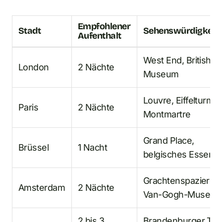
Empfohlener
Stadt
Sehenswürdigkeit
Aufenthalt
West End, British
London
2 Nächte
Museum
Louvre, Eiffelturm,
Paris
2 Nächte
Montmartre
Grand Place,
Brüssel
1 Nacht
belgisches Essen
Grachtenspazierga
Amsterdam
2 Nächte
Van-Gogh-Museu
2 bis 3
Brandenburger Tor