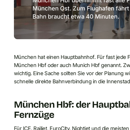
München Hbf übernimmt fast alle F
München Ost. Zum Flughafen fährt k
Bahn braucht etwa 40 Minuten.
München hat einen Hauptbahnhof. Für fast jede F
München Hbf oder auch Munich Hbf genannt. Zwe
wichtig. Eine Sache sollten Sie vor der Planung
schnelle direkte Bahnverbindung in die Innensta
München Hbf: der Hauptbahn
Fernzüge
Für ICE, Railjet, EuroCity, Nightjet und die meist