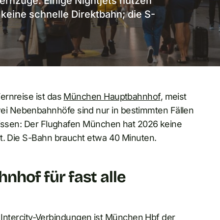
ernzüge. Einige Nightjets nutzen
eine schnelle Direktbahn; die S-
ernreise ist das
München Hauptbahnhof
, meist
i Nebenbahnhöfe sind nur in bestimmten Fällen
 wissen: Der Flughafen München hat 2026 keine
dt. Die S-Bahn braucht etwa 40 Minuten.
hof für fast alle
en Intercity-Verbindungen ist München Hbf der