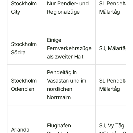
Stockholm
Nur Pendler- und
SL Pendeltåg,
City
Regionalzüge
Mälartåg
Einige
Stockholm
Fernverkehrszüge
SJ, Mälartåg
Södra
als zweiter Halt
Pendeltåg in
Stockholm
Vasastan und im
SL Pendeltåg,
Odenplan
nördlichen
Mälartåg
Norrmalm
Flughafen
SJ, Vy Tåg,
Arlanda