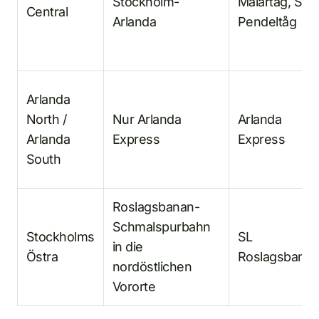
Stockholm-
Mälartåg, SL
Central
Arlanda
Pendeltåg
Arlanda
North /
Nur Arlanda
Arlanda
Arlanda
Express
Express
South
Roslagsbanan-
Schmalspurbahn
Stockholms
SL
in die
Östra
Roslagsbana
nordöstlichen
Vororte