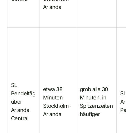
Arlanda
SL
etwa 38
grob alle 30
Pendeltåg
SL-Ei
Minuten
Minuten, in
über
Arlan
Stockholm-
Spitzenzeiten
Arlanda
Pass
Arlanda
häufiger
Central