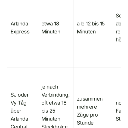
Somm
Arlanda
etwa 18
alle 12 bis 15
ab e
Express
Minuten
Minuten
regul
höhe
je nach
SJ oder
Verbindung,
zusammen
Vy Tåg
oft etwa 18
norma
mehrere
über
bis 25
Fahrp
Züge pro
Arlanda
Minuten
Stat
Stunde
Central
Stockholm-