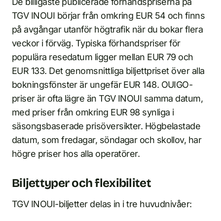
De billigaste publicerade förhandspriserna på
TGV INOUI börjar från omkring EUR 54 och finns
på avgångar utanför högtrafik när du bokar flera
veckor i förväg. Typiska förhandspriser för
populära resedatum ligger mellan EUR 79 och
EUR 133. Det genomsnittliga biljettpriset över alla
bokningsfönster är ungefär EUR 148. OUIGO-
priser är ofta lägre än TGV INOUI samma datum,
med priser från omkring EUR 98 synliga i
säsongsbaserade prisöversikter. Högbelastade
datum, som fredagar, söndagar och skollov, har
högre priser hos alla operatörer.
Biljettyper och flexibilitet
TGV INOUI-biljetter delas in i tre huvudnivåer: