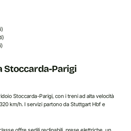
i)
i)
i)
ta Stoccarda-Parigi
idoio Stoccarda-Parigi, con i treni ad alta velocità
20 km/h. I servizi partono da Stuttgart Hbf e
lasse offre sedili reclinabili, prese elettriche, un