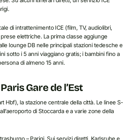
. Su alcuni itinerari diretti, un servizio ICE
igi.
le di intrattenimento ICE (film, TV, audiolibri,
 e prese elettriche. La prima classe aggiunge
 alle lounge DB nelle principali stazioni tedesche e
i sotto i 5 anni viaggiano gratis; i bambini fino a
persona di almeno 15 anni.
 Paris Gare de l’Est
 Hbf), la stazione centrale della città. Le linee S-
ll’aeroporto di Stoccarda e a varie zone della
rasburgo – Parigi. Sui servizi diretti, Karlsruhe e