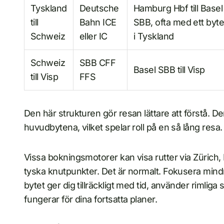
Tyskland
Deutsche
Hamburg Hbf till Basel
till
Bahn ICE
SBB, ofta med ett byt
Schweiz
eller IC
i Tyskland
Schweiz
SBB CFF
Basel SBB till Visp
till Visp
FFS
Den här strukturen gör resan lättare att förstå. D
huvudbytena, vilket spelar roll på en så lång resa.
Vissa bokningsmotorer kan visa rutter via Zürich,
tyska knutpunkter. Det är normalt. Fokusera min
bytet ger dig tillräckligt med tid, använder rimliga
fungerar för dina fortsatta planer.