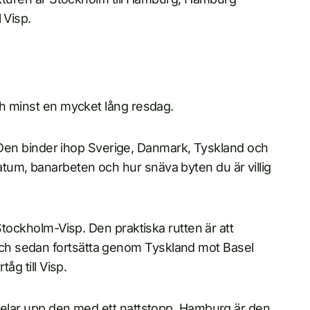
l Visp.
ch minst en mycket lång resdag.
d. Den binder ihop Sverige, Danmark, Tyskland och
tum, banarbeten och hur snäva byten du är villig
Stockholm-Visp. Den praktiska rutten är att
ch sedan fortsätta genom Tyskland mot Basel
åg till Visp.
 delar upp den med ett nattstopp. Hamburg är den