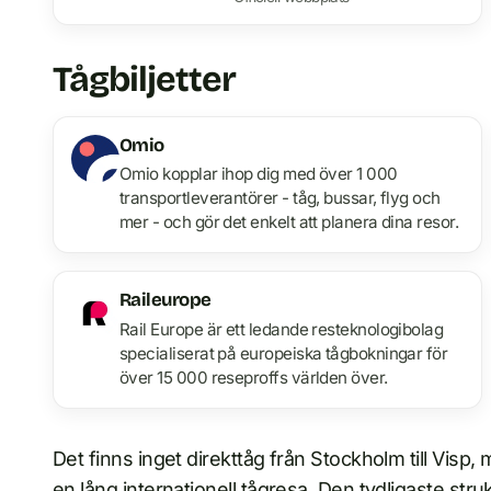
Tågbiljetter
Omio
Omio kopplar ihop dig med över 1 000
transportleverantörer - tåg, bussar, flyg och
mer - och gör det enkelt att planera dina resor.
Raileurope
Rail Europe är ett ledande resteknologibolag
specialiserat på europeiska tågbokningar för
över 15 000 reseproffs världen över.
Det finns inget direkttåg från Stockholm till Vis
en lång internationell tågresa. Den tydligaste st