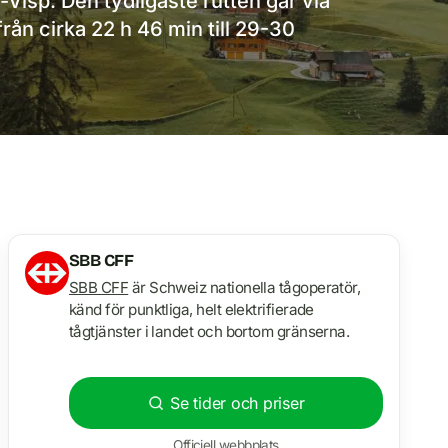
-Visp. Den tydligaste rutten går via
n cirka 22 h 46 min till 29-30
SBB CFF
SBB CFF
är Schweiz nationella tågoperatör,
känd för punktliga, helt elektrifierade
tågtjänster i landet och bortom gränserna.
Se tider och priser
Officiell webbplats