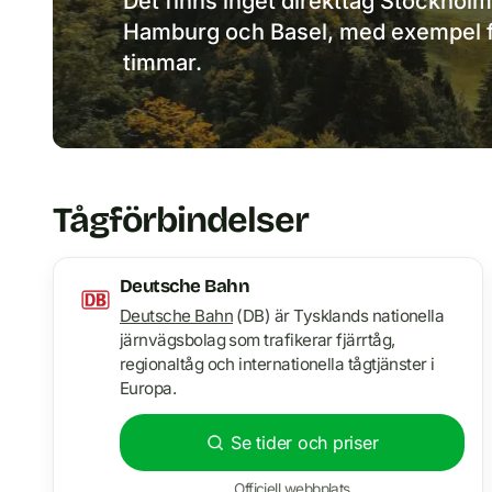
Det finns inget direkttåg Stockholm
Hamburg och Basel, med exempel frå
timmar.
Tågförbindelser
Deutsche Bahn
Deutsche Bahn
(DB) är Tysklands nationella
järnvägsbolag som trafikerar fjärrtåg,
regionaltåg och internationella tågtjänster i
Europa.
Se tider och priser
Officiell webbplats