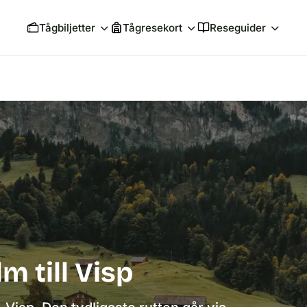
Tågbiljetter
Tågresekort
Reseguider
m till Visp