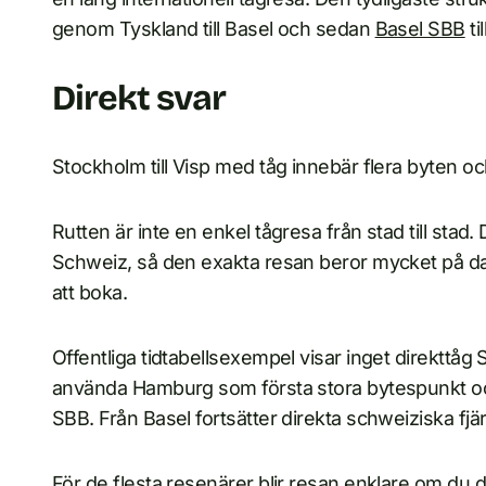
genom Tyskland till Basel och sedan
Basel SBB
til
Direkt svar
Stockholm till Visp med tåg innebär flera byten o
Rutten är inte en enkel tågresa från stad till sta
Schweiz, så den exakta resan beror mycket på da
att boka.
Offentliga tidtabellsexempel visar inget direkttåg 
använda Hamburg som första stora bytespunkt o
SBB. Från Basel fortsätter direkta schweiziska fjärrt
För de flesta resenärer blir resan enklare om du