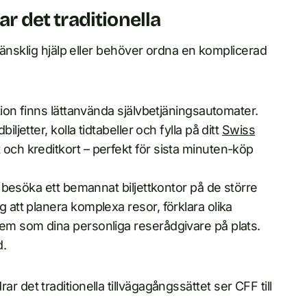
ar det traditionella
mänsklig hjälp eller behöver ordna en komplicerad
ation finns lättanvända självbetjäningsautomater.
ljetter, kolla tidtabeller och fylla på ditt
Swiss
 och kreditkort – perfekt för sista minuten-köp
du besöka ett bemannat biljettkontor på de större
g att planera komplexa resor, förklara olika
dem som dina personliga reserådgivare på plats.
d.
drar det traditionella tillvägagångssättet ser CFF till