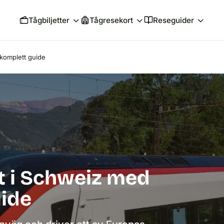
Tågbiljetter
Tågresekort
Reseguider
komplett guide
t i Schweiz med
uide