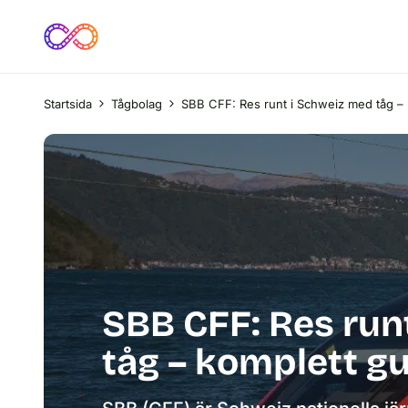
Startsida
Tågbolag
SBB CFF: Res runt i Schweiz med tåg – 
SBB CFF: Res run
tåg – komplett g