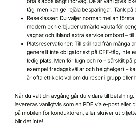
ofta släpps långt i förväg. De är vanligtvis ic
tåg, men kan ge rejäla besparingar. Tänk på
Reseklasser: Du väljer normalt mellan första
modern och erbjuder utmärkt valuta för peng
vagnar och ibland extra service ombord – till 
Platsreservationer: Till skillnad från många 
generellt inte obligatoriskt på CFF-tåg, inte e
ledig plats. Men för lugn och ro – särskilt på 
exempel fredagskvällar och helghelger) – kan 
är ofta ett klokt val om du reser i grupp elle
När du valt din avgång går du vidare till betalning. 
levereras vanligtvis som en PDF via e-post eller 
på mobilen för konduktören, eller skriver ut biljet
blir det inte!