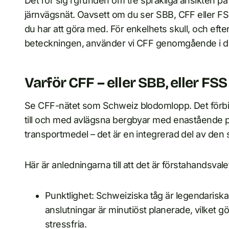
Det rör sig i grunden om tre språkliga ansikten p
järnvägsnät. Oavsett om du ser SBB, CFF eller FSS
du har att göra med. För enkelhets skull, och efte
beteckningen, använder vi CFF genomgående i d
Varför CFF – eller SBB, eller FSS
Se CFF-nätet som Schweiz blodomlopp. Det förbind
till och med avlägsna bergbyar med enastående pre
transportmedel – det är en integrerad del av den
Här är anledningarna till att det är förstahandsvale
Punktlighet: Schweiziska tåg är legendariska 
anslutningar är minutiöst planerade, vilket 
stressfria.