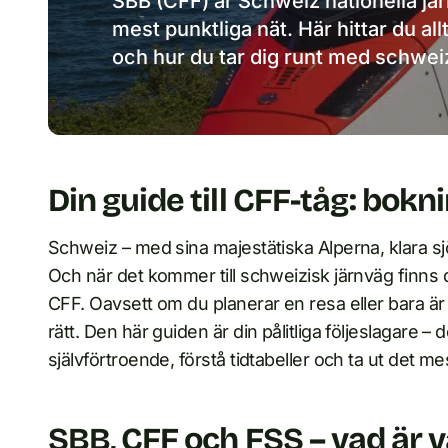
SBB (CFF) är Schweiz nationella jä
mest punktliga nät. Här hittar du a
och hur du tar dig runt med schweiz
Din guide till CFF-tåg: bok
Schweiz – med sina majestätiska Alperna, klara s
Och när det kommer till schweizisk järnväg finns 
CFF. Oavsett om du planerar en resa eller bara är
rätt. Den här guiden är din pålitliga följeslagare – 
självförtroende, förstå tidtabeller och ta ut det m
SBB, CFF och FSS – vad är 