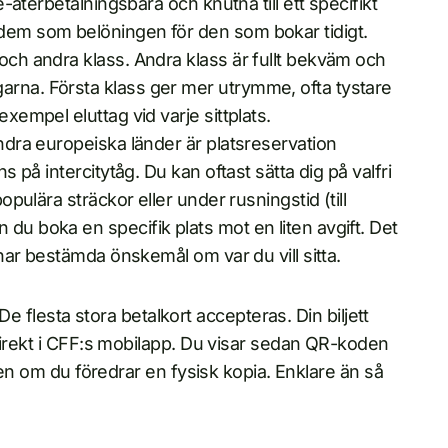
ke-återbetalningsbara och knutna till ett specifikt
 dem som belöningen för den som bokar tidigt.
 och andra klass. Andra klass är fullt bekväm och
arna. Första klass ger mer utrymme, ofta tystare
exempel eluttag vid varje sittplats.
andra europeiska länder är platsreservation
ns på intercitytåg. Du kan oftast sätta dig på valfri
populära sträckor eller under rusningstid (till
du boka en specifik plats mot en liten avgift. Det
r har bestämda önskemål om var du vill sitta.
De flesta stora betalkort accepteras. Din biljett
direkt i CFF:s mobilapp. Du visar sedan QR-koden
ten om du föredrar en fysisk kopia. Enklare än så