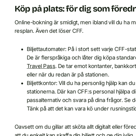
Köp på plats: för dig som föredr
Online-bokning är smidigt, men ibland vill du ha 
resplan. Även det löser CFF.
Biljettautomater: På i stort sett varje CFF-st
De är flerspråkiga och låter dig köpa standardbi
Travel Pass
. De tar emot kontanter, bankkort
eller när du redan är på stationen.
Biljettkontor: Vill du ha personlig hjälp kan 
stationerna. Där kan CFF:s personal hjälpa di
passalternativ och svara på dina frågor. Se 
Tänk på att det kan vara kö under rusningsti
Oavsett om du gillar att sköta allt digitalt eller före
att du enkelt kan skaffa din biljett och ge dig iväg.