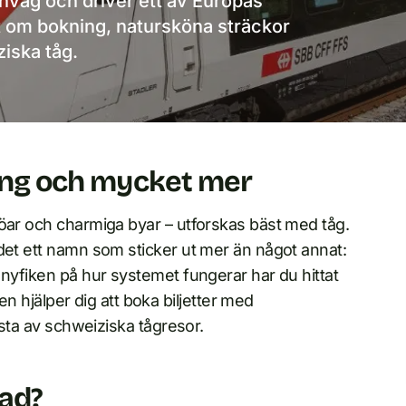
rnväg och driver ett av Europas
llt om bokning, natursköna sträckor
iska tåg.
ning och mycket mer
jöar och charmiga byar – utforskas bäst med tåg.
det ett namn som sticker ut mer än något annat:
 nyfiken på hur systemet fungerar har du hittat
den hjälper dig att boka biljetter med
esta av schweiziska tågresor.
vad?