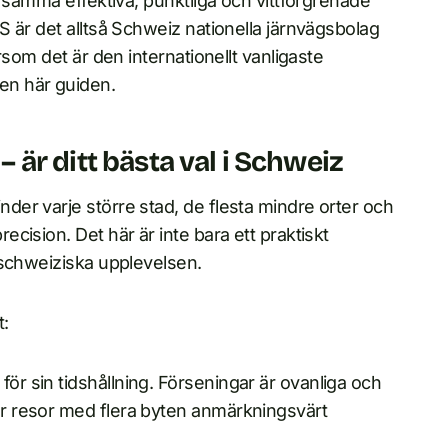
å samma effektiva, punktliga och vittförgrenade
 är det alltså Schweiz nationella järnvägsbolag
rsom det är den internationellt vanligaste
en här guiden.
 – är ditt bästa val i Schweiz
er varje större stad, de flesta mindre orter och
cision. Det här är inte bara ett praktiskt
 schweiziska upplevelsen.
t:
för sin tidshållning. Förseningar är ovanliga och
gör resor med flera byten anmärkningsvärt