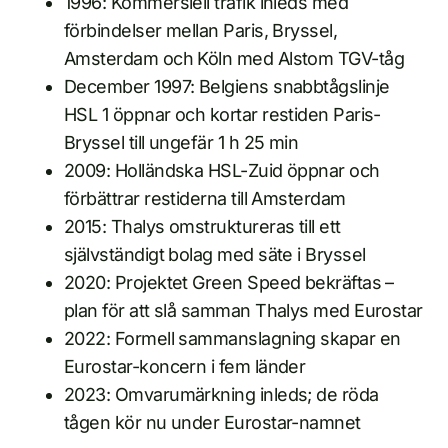
1996: Kommersiell trafik inleds med
förbindelser mellan Paris, Bryssel,
Amsterdam och Köln med Alstom TGV-tåg
December 1997: Belgiens snabbtågslinje
HSL 1 öppnar och kortar restiden Paris-
Bryssel till ungefär 1 h 25 min
2009: Holländska HSL-Zuid öppnar och
förbättrar restiderna till Amsterdam
2015: Thalys omstruktureras till ett
självständigt bolag med säte i Bryssel
2020: Projektet Green Speed bekräftas –
plan för att slå samman Thalys med Eurostar
2022: Formell sammanslagning skapar en
Eurostar-koncern i fem länder
2023: Omvarumärkning inleds; de röda
tågen kör nu under Eurostar-namnet