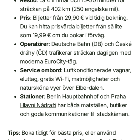
Restid
: ca 4 timmar och 15–30 minuter för
sträckan på 402 km (250 engelska mil).
Pris
: Biljetter från 29,90 € vid tidig bokning.
Du kan hitta prisvärda biljetter från så lite
som 19,99 € om du bokar i förväg.
Operatörer
: Deutsche Bahn (DB) och České
dráhy (ČD) trafikerar sträckan dagligen med
moderna EuroCity-tåg.
Service ombord
: Luftkonditionerade vagnar,
eluttag, gratis Wi-Fi, matmöjligheter och
natursköna vyer över Elbe-dalen.
Stationer
:
Berlin Hauptbahnhof
och
Praha
Hlavní Nádraží
har båda matställen, butiker
och goda kommunikationer till stadskärnan.
Tips
: Boka tidigt för bästa pris, eller använd