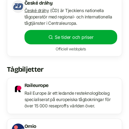
České dráhy
České dráhy
(ČD) är Tjeckiens nationella
tågoperatör med regional- och internationella
tågtjänster i Centraleuropa.
Se tider och priser
Officiell webbplats
Tågbiljetter
Raileurope
Rail Europe är ett ledande resteknologibolag
specialiserat på europeiska tågbokningar för
över 15 000 reseproffs världen över.
Omio