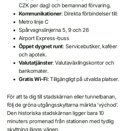
CZK per dag) och bemannad förvaring.
Kommunikationer
: Direkta förbindelser till:
Metro linje C
Spårvagnslinjerna 5, 9 och 26
Airport Express-buss
Öppet dygnet runt
: Servicebutiker, kaféer
och apotek.
Valutatjänster
: Valutaväxlingskontor och
bankomater.
Gratis Wi-Fi
: Tillgängligt på utvalda platser.
För att ta dig till stadskärnan eller tunnelbanan,
följ de gröna utgångsskyltarna märkta ’východ’.
Den historiska stadskärnan ligger bara 10
minuters promenad från stationen med tydlig
skyltning längs vägen.