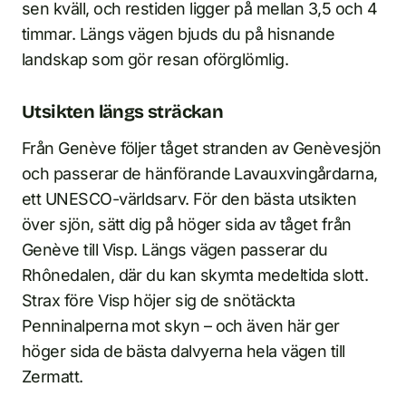
sen kväll, och restiden ligger på mellan 3,5 och 4
timmar. Längs vägen bjuds du på hisnande
landskap som gör resan oförglömlig.
Utsikten längs sträckan
Från Genève följer tåget stranden av Genèvesjön
och passerar de hänförande Lavauxvingårdarna,
ett UNESCO-världsarv. För den bästa utsikten
över sjön, sätt dig på höger sida av tåget från
Genève till Visp. Längs vägen passerar du
Rhônedalen, där du kan skymta medeltida slott.
Strax före Visp höjer sig de snötäckta
Penninalperna mot skyn – och även här ger
höger sida de bästa dalvyerna hela vägen till
Zermatt.