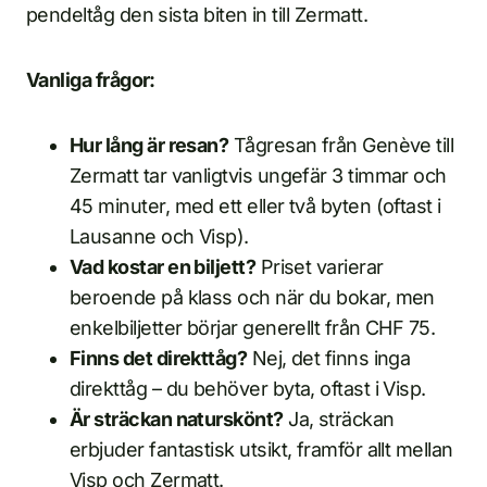
pendeltåg den sista biten in till Zermatt.
Vanliga frågor:
Hur lång är resan?
Tågresan från Genève till
Zermatt tar vanligtvis ungefär 3 timmar och
45 minuter, med ett eller två byten (oftast i
Lausanne och Visp).
Vad kostar en biljett?
Priset varierar
beroende på klass och när du bokar, men
enkelbiljetter börjar generellt från CHF 75.
Finns det direkttåg?
Nej, det finns inga
direkttåg – du behöver byta, oftast i Visp.
Är sträckan naturskönt?
Ja, sträckan
erbjuder fantastisk utsikt, framför allt mellan
Visp och Zermatt.