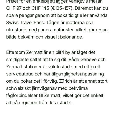
Priset för en enkelbiljett ligger vanligtvis mellan
CHF 97 och CHF 145 (€105–157). Däremot kan du
spara pengar genom att boka tidigt eller använda
Swiss Travel Pass. Tågen är moderna och
utrustade med panoramafönster, vilket gör resan
både bekväm och visuellt belönande.
Eftersom Zermatt är en bilfri by är tåget det
smidigaste sättet att ta sig dit. Både Genève och
Zermatt stationer är välutustade med ett brett
serviceutbud och har tillgänglighetsanpassning
om du bokar det i förväg. Zürich är ett annat stort
schweiziskt järnvägsnav med bekväma
tågförbindelser till Zermatt, vilket gör det enkelt
att nå regionen från flera städer.