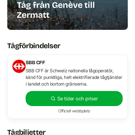
Tåg från Genève till
Zermatt
Tågförbindelser
SBB CFF
SBB CFF är Schweiz nationella tågoperatör,
känd för punktliga, helt elektrifierade tågtjänster
i landet och bortom gränserna.
Se tider och priser
Officiell webbplats
Tågbiljetter