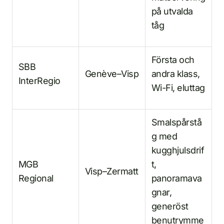
på utvalda
tåg
Första och
SBB
Genève–Visp
andra klass,
InterRegio
Wi-Fi, eluttag
Smalspårstå
g med
kugghjulsdrif
MGB
t,
Visp–Zermatt
Regional
panoramava
gnar,
generöst
benutrymme