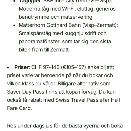
Tågtyper
: SBB InterCity (Genève–Visp):
Moderna tåg med Wi-Fi, eluttag, generös
benutrymme och matservering
Matterhorn Gotthard Bahn (Visp–Zermatt):
Smalspårståg med kugghjulsdrift och
panoramafönster, som tar dig den sista
biten fram till Zermatt
Priser
: CHF 97–145 (€105–157) enkelbiljett;
priset varierar beroende på när du bokar och
vilken klass du väljer. Billigare alternativ som
Saver Day Pass finns att köpa i förväg. Du kan
också få rabatt med
Swiss Travel Pass
eller Half
Fare Card.
Res under dagsljus för de bästa vyerna och boka