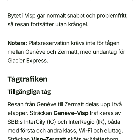
Bytet i Visp går normalt snabbt och problemfritt,
så resan fortsätter utan krångel.
Notera:
Platsreservation krävs inte för tågen
mellan Genève och Zermatt, med undantag för
Glacier Express
.
Tågtrafiken
Tillgängliga tåg
Resan från Genève till Zermatt delas upp i två
etapper. Sträckan
Genève–Visp
trafikeras av
SBB:s InterCity (IC) och InterRegio (IR), båda
med första och andra klass, Wi-Fi och eluttag.
Sträckan
Visp–Zermatt
sköts av Matterhorn