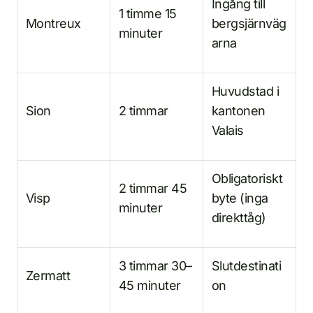
Ingång till
1 timme 15
Montreux
bergsjärnväg
minuter
arna
Huvudstad i
Sion
2 timmar
kantonen
Valais
Obligatoriskt
2 timmar 45
Visp
byte (inga
minuter
direkttåg)
3 timmar 30–
Slutdestinati
Zermatt
45 minuter
on