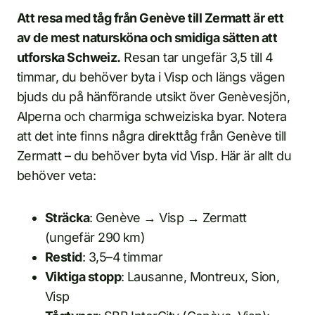
Att resa med tåg från Genève till Zermatt är ett
av de mest natursköna och smidiga sätten att
utforska Schweiz.
Resan tar ungefär 3,5 till 4
timmar, du behöver byta i Visp och längs vägen
bjuds du på hänförande utsikt över Genèvesjön,
Alperna och charmiga schweiziska byar. Notera
att det inte finns några direkttåg från Genève till
Zermatt – du behöver byta vid Visp. Här är allt du
behöver veta:
Sträcka
: Genève → Visp → Zermatt
(ungefär 290 km)
Restid
: 3,5–4 timmar
Viktiga stopp
: Lausanne, Montreux, Sion,
Visp