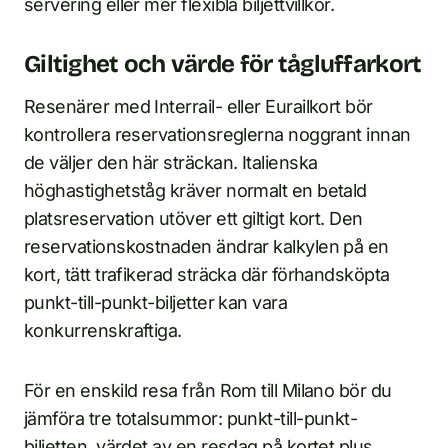
servering eller mer flexibla biljettvillkor.
Giltighet och värde för tågluffarkort
Resenärer med Interrail- eller Eurailkort bör
kontrollera reservationsreglerna noggrant innan
de väljer den här sträckan. Italienska
höghastighetståg kräver normalt en betald
platsreservation utöver ett giltigt kort. Den
reservationskostnaden ändrar kalkylen på en
kort, tätt trafikerad sträcka där förhandsköpta
punkt-till-punkt-biljetter kan vara
konkurrenskraftiga.
För en enskild resa från Rom till Milano bör du
jämföra tre totalsummor: punkt-till-punkt-
biljetten, värdet av en resdag på kortet plus