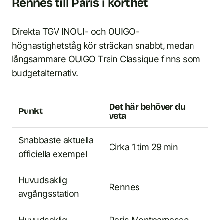
Rennes till Paris i korthet
Direkta TGV INOUI- och OUIGO-
höghastighetståg kör sträckan snabbt, medan
långsammare OUIGO Train Classique finns som
budgetalternativ.
Det här behöver du
Punkt
veta
Snabbaste aktuella
Cirka 1 tim 29 min
officiella exempel
Huvudsaklig
Rennes
avgångsstation
Huvudsaklig
Paris Montparnasse,