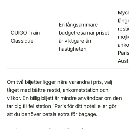
Myc
läng
En långsammare
rest
OUIGO Train
budgetresa när priset
möjli
Classique
är viktigare än
ankom
hastigheten
Pari
Auste
Om två biljetter ligger nära varandra i pris, välj
tåget med bättre restid, ankomststation och
villkor. En billig biljett är mindre användbar om den
tar dig till fel station i Paris för ditt hotell eller gör
att du behöver betala extra för bagage.