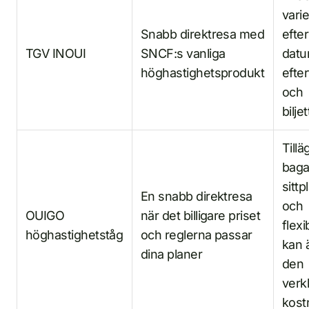
varie
Snabb direktresa med
efter
TGV INOUI
SNCF:s vanliga
datu
höghastighetsprodukt
efte
och
biljet
Tillä
baga
sittp
En snabb direktresa
och
OUIGO
när det billigare priset
flexib
höghastighetståg
och reglerna passar
kan 
dina planer
den
verk
kost