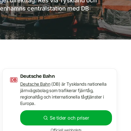
get direkttåg. Res via Tyskland och
öpenhamns centralstation med DB
Deutsche Bahn
Deutsche Bahn
(DB) är Tysklands nationella
järnvägsbolag som trafikerar fjärrtåg,
regionaltåg och internationella tågtjänster i
Europa.
Se tider och priser
Officiell webbplats