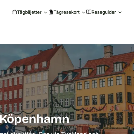
Tågbiljetter
Tågresekort
Reseguider
ll Köpenhamn