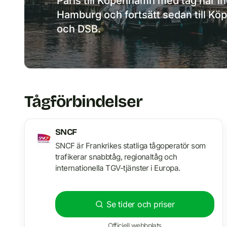
Paris till Köpenhamn med tåg har in
Hamburg och fortsätt sedan till K
och DSB.
Tågförbindelser
SNCF
SNCF är Frankrikes statliga tågoperatör som
trafikerar snabbtåg, regionaltåg och
internationella TGV-tjänster i Europa.
Se tider och priser
Officiell webbplats