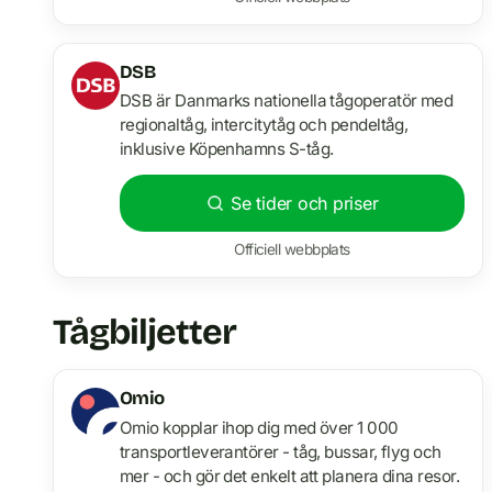
DSB
DSB är Danmarks nationella tågoperatör med
regionaltåg, intercitytåg och pendeltåg,
inklusive Köpenhamns S-tåg.
Se tider och priser
Officiell webbplats
Tågbiljetter
Omio
Omio kopplar ihop dig med över 1 000
transportleverantörer - tåg, bussar, flyg och
mer - och gör det enkelt att planera dina resor.