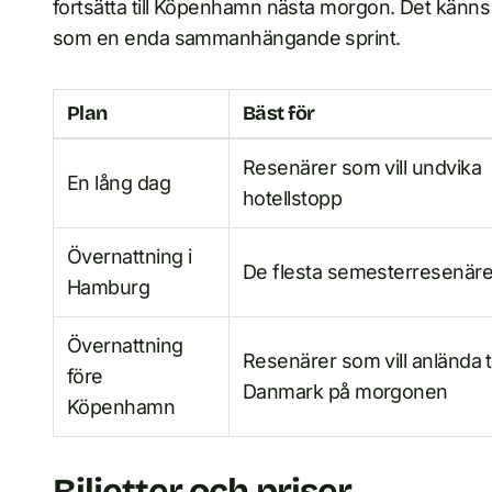
fortsätta till Köpenhamn nästa morgon. Det känns 
som en enda sammanhängande sprint.
Plan
Bäst för
Resenärer som vill undvika
En lång dag
hotellstopp
Övernattning i
De flesta semesterresenäre
Hamburg
Övernattning
Resenärer som vill anlända ti
före
Danmark på morgonen
Köpenhamn
Biljetter och priser