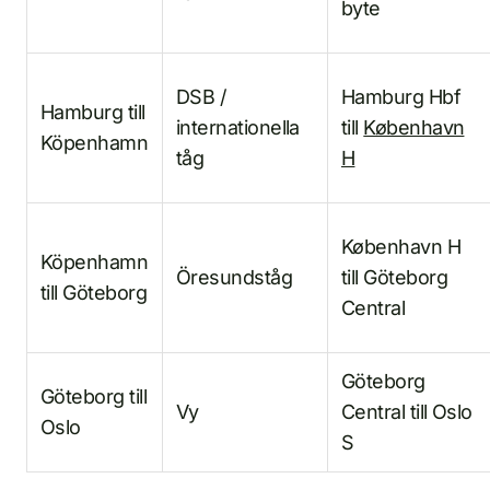
byte
DSB /
Hamburg Hbf
Hamburg till
internationella
till
København
Köpenhamn
tåg
H
København H
Köpenhamn
Öresundståg
till Göteborg
till Göteborg
Central
Göteborg
Göteborg till
Vy
Central till Oslo
Oslo
S