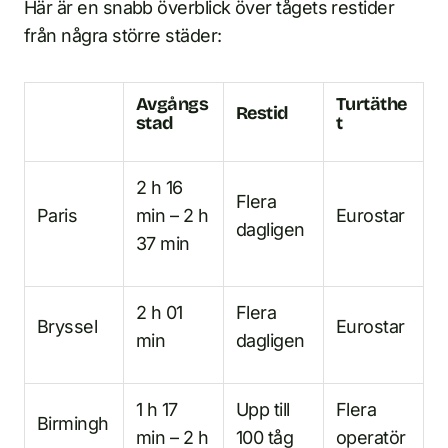
Här är en snabb överblick över tågets restider
från några större städer:
Avgångs
Turtäthe
Restid
stad
t
2 h 16
Flera
Paris
min – 2 h
Eurostar
dagligen
37 min
2 h 01
Flera
Bryssel
Eurostar
min
dagligen
1 h 17
Upp till
Flera
Birmingh
min – 2 h
100 tåg
operatör