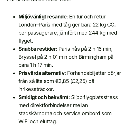
Miljövänligt resande
: En tur och retur
London–Paris med tåg ger bara 22 kg CO₂
per passagerare, jämfört med 244 kg med
flyget.
Snabba restider
: Paris nås på 2 h 16 min,
Bryssel på 2 h 01 min och Birmingham på
bara 1 h 17 min.
Prisvärda alternativ
: Förhandsbiljetter börjar
från så lite som €2,85 (£2,25) på
inrikessträckor.
Smidigt och bekvämt
: Slipp flygplatsstress
med direktförbindelser mellan
stadskärnorna och service ombord som
WiFi och eluttag.