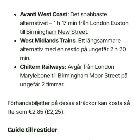
Avanti West Coast
: Det snabbaste
alternativet – 1 h 17 min från London Euston
till
Birmingham New Street
.
West Midlands Trains
: Ett långsammare
alternativ med en restid på ungefär 2 h 20
min.
Chiltern Railways
: Avgår från London
Marylebone till Birmingham Moor Street på
ungefär 2 timmar.
Förhandsbiljetter på dessa sträckor kan kosta så
lite som €2,85 (£2,25).
Guide till restider