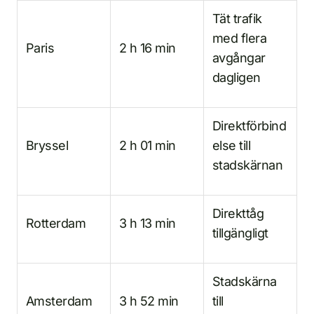
Tät trafik
med flera
Paris
2 h 16 min
avgångar
dagligen
Direktförbind
Bryssel
2 h 01 min
else till
stadskärnan
Direkttåg
Rotterdam
3 h 13 min
tillgängligt
Stadskärna
Amsterdam
3 h 52 min
till