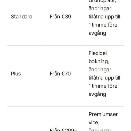
Grundplats,
ändringar
Standard
Från €39
tillåtna upp till
1 timme före
avgång
Flexibel
bokning,
ändringar
Plus
Från €70
tillåtna upp till
1 timme före
avgång
Premiumser
vice,
Från €209–
ändringar