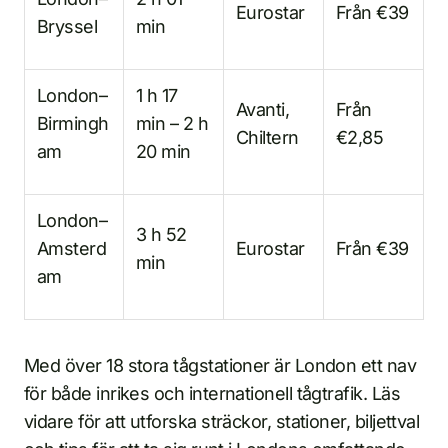
Eurostar
Från €39
Bryssel
min
London–
1 h 17
Avanti,
Från
Birmingh
min – 2 h
Chiltern
€2,85
am
20 min
London–
3 h 52
Amsterd
Eurostar
Från €39
min
am
Med över 18 stora tågstationer är London ett nav
för både inrikes och internationell tågtrafik. Läs
vidare för att utforska sträckor, stationer, biljettval