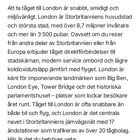
Att ta tåget till London är snabbt, smidigt och
miljövänligt. London är Storbritanniens huvudstad
och största stad, med över 8,7 miljoner invånare
och mer än 3 500 pubar. Oavsett om du reser
från andra delar av Storbritannien eller från
Europa erbjuder tåget direktförbindelser till
stadskärnan, modern service ombord och lägre
koldioxidutsläpp jämfört med flyget. London är
känt för imponerande landmärken som Big Ben,
London Eye, Tower Bridge och det historiska
parlamentshuset – platser som lockar besökare
året runt. Tåget till London är ofta snabbare än
både bil och flyg, och London är det centrala
navet i Storbritanniens järnvägsnät med 17
ändstationer som trafikeras av över 20 tågbolag.
Här är det du behöver veta: