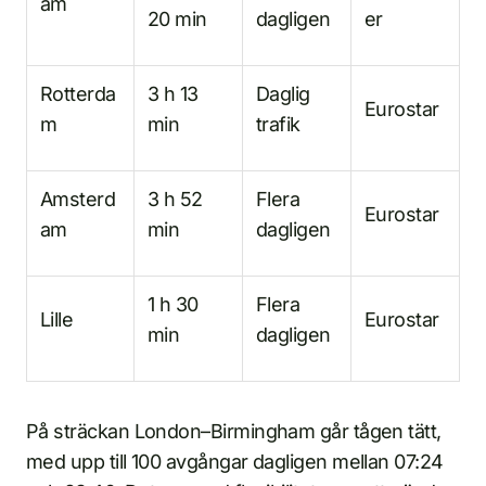
am
20 min
dagligen
er
Rotterda
3 h 13
Daglig
Eurostar
m
min
trafik
Amsterd
3 h 52
Flera
Eurostar
am
min
dagligen
1 h 30
Flera
Lille
Eurostar
min
dagligen
På sträckan London–Birmingham går tågen tätt,
med upp till 100 avgångar dagligen mellan 07:24