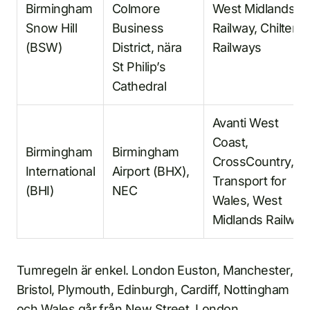
Birmingham
Colmore
West Midlands
Snow Hill
Business
Railway, Chiltern
(BSW)
District, nära
Railways
St Philip’s
Cathedral
Avanti West
Coast,
Birmingham
Birmingham
CrossCountry,
International
Airport (BHX),
Transport for
(BHI)
NEC
Wales, West
Midlands Railway
Tumregeln är enkel. London Euston, Manchester,
Bristol, Plymouth, Edinburgh, Cardiff, Nottingham
och Wales går från New Street. London