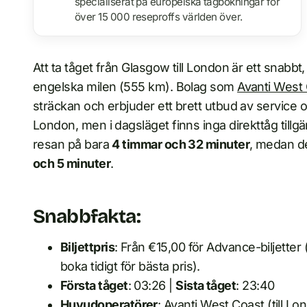
specialiserat på europeiska tågbokningar för
över 15 000 reseproffs världen över.
Att ta tåget från Glasgow till London är ett snabb
engelska milen (555 km). Bolag som
Avanti West
sträckan och erbjuder ett brett utbud av service
London, men i dagsläget finns inga direkttåg tillg
resan på bara
4 timmar och 32 minuter
, medan d
och 5 minuter
.
Snabbfakta:
Biljettpris
: Från €15,00 för Advance-biljetter (
boka tidigt för bästa pris).
Första tåget
: 03:26 |
Sista tåget
: 23:40
Huvudoperatörer
: Avanti West Coast (till L