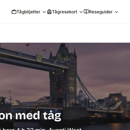
Tågbiljetter
Tågresekort
Reseguider
don med tåg