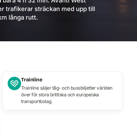
å bara 4 h 32 min. Avanti West
 trafikerar sträckan med upp till
m långa rutt.
Trainline
Trainline säljer tåg- och bussbiljetter världen
över för stora brittiska och europeiska
transportbolag.