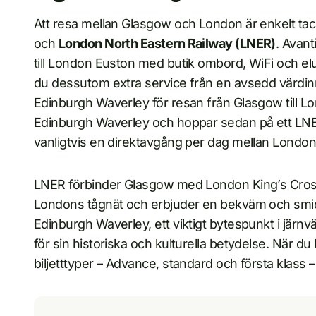
Att resa mellan Glasgow och London är enkelt ta
och
London North Eastern Railway (LNER)
. Avant
till London Euston med butik ombord, WiFi och elutt
du dessutom extra service från en avsedd värdinna
Edinburgh Waverley för resan från Glasgow till Lon
Edinburgh
Waverley och hoppar sedan på ett LN
vanligtvis en direktavgång per dag mellan London
LNER förbinder Glasgow med London King’s Cross
Londons tågnät och erbjuder en bekväm och smidig
Edinburgh Waverley, ett viktigt bytespunkt i järnv
för sin historiska och kulturella betydelse. När du 
biljetttyper – Advance, standard och första klass – f