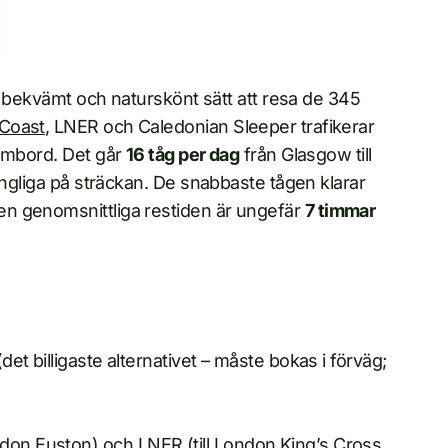
t, bekvämt och naturskönt sätt att resa de 345
 Coast
, LNER och Caledonian Sleeper trafikerar
 ombord. Det går
16 tåg per dag
från Glasgow till
ängliga på sträckan. De snabbaste tågen klarar
en genomsnittliga restiden är ungefär
7 timmar
det billigaste alternativet – måste bokas i förväg;
ondon Euston) och LNER (till London King’s Cross,