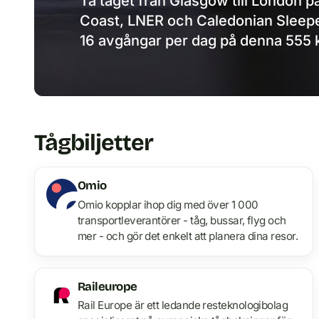
Ta tåget från Glasgow till London p
Coast, LNER och Caledonian Sleeper
16 avgångar per dag på denna 555 k
Tågbiljetter
Omio
Omio kopplar ihop dig med över 1 000
transportleverantörer - tåg, bussar, flyg och
mer - och gör det enkelt att planera dina resor.
Raileurope
Rail Europe är ett ledande resteknologibolag