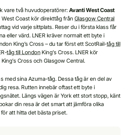
ck vare två huvudoperatörer:
Avanti West Coast
i West Coast kör direkttåg från
Glasgow Central
ag vid varje sittplats. Reser du i första klass får
 eller värd. LNER kräver normalt ett byte i
don King’s Cross – du tar först ett ScotRail-
tåg till
ER-
tåg till London
King’s Cross. LNER kör
 King’s Cross och Glasgow Central.
 med sina Azuma-tåg. Dessa tåg är en del av
 resa. Rutten innebär oftast ett byte i
ägsnätet. Längs vägen är York ett stort stopp, känt
bokar din resa är det smart att jämföra olika
ör att hitta det bästa priset.