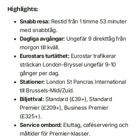
Highlights:
Snabb resa:
Restid från 1 timme 53 minuter
med snabbtåg.
Dagliga avgångar:
Ungefär 9 direkttåg från
morgon till kväll.
Eurostars turtäthet:
Eurostar trafikerar
sträckan London-Bryssel ungefär 9-10
gånger per dag.
Stationer:
London St Pancras International
till Brussels-Midi/Zuid.
Biljettval:
Standard (£39+), Standard
Premier (£209+), Business Premier
(£325+).
Service ombord:
Eluttag, caféservering och
måltider för Premier-klasser.