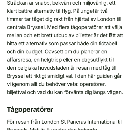
Sträckan är snabb, bekväm och miljövänlig, ett
klart bättre alternativ till flyg. På ungefär två
timmar tar tåget dig rakt från hjärtat av London till
centrala Bryssel. Med flera tågoperatörer att välja
mellan och ett brett utbud av biljetter är det lätt att
hitta ett alternativ som passar både din tidtabell
och din budget. Oavsett om du planerar en
affärsresa, en helgtripp eller en dagsutflykt till
den belgiska huvudstaden är resan med
tåg till
Bryssel
ett riktigt smidigt val. I den här guiden går
vi igenom allt du behöver veta: operatörer,
biljettval och vad du kan förvänta dig längs vägen.
Tågoperatörer
För resan från
London St Pancras
International till
Brussels-Midi är Eurostar den ledande