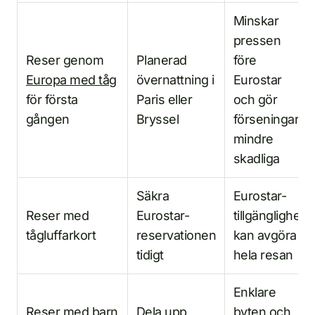
Minskar
pressen
Reser genom
Planerad
före
Europa med tåg
övernattning i
Eurostar
för första
Paris eller
och gör
gången
Bryssel
förseningar
mindre
skadliga
Säkra
Eurostar-
Reser med
Eurostar-
tillgänglighet
tågluffarkort
reservationen
kan avgöra
tidigt
hela resan
Enklare
Reser med barn
Dela upp
byten och