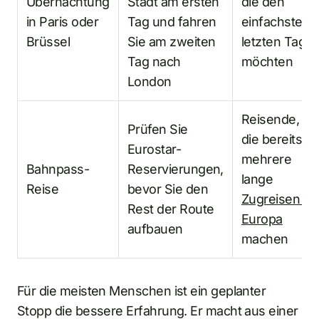
Übernachtung
Stadt am ersten
die den
in Paris oder
Tag und fahren
einfachsten
Brüssel
Sie am zweiten
letzten Tag
Tag nach
möchten
London
Reisende,
Prüfen Sie
die bereits
Eurostar-
mehrere
Bahnpass-
Reservierungen,
lange
Reise
bevor Sie den
Zugreisen in
Rest der Route
Europa
aufbauen
machen
Für die meisten Menschen ist ein geplanter
Stopp die bessere Erfahrung. Er macht aus einer