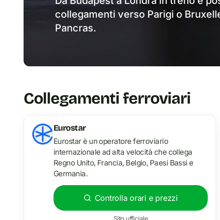
Da Budapest a Londra in treno è poss
collegamenti verso Parigi o Bruxell
Pancras.
Collegamenti ferroviari
Eurostar
Eurostar è un operatore ferroviario
internazionale ad alta velocità che collega
Regno Unito, Francia, Belgio, Paesi Bassi e
Germania.
Controlla orari e prezzi
Sito ufficiale