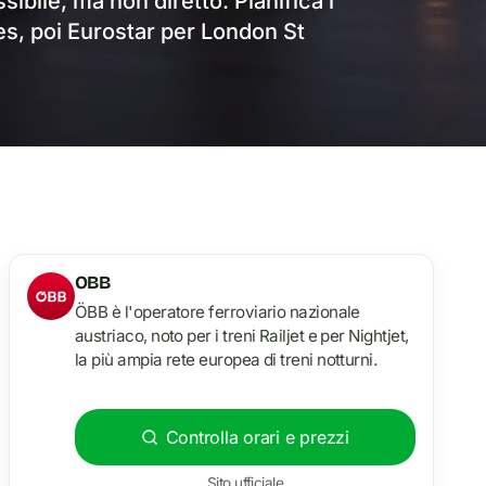
ibile, ma non diretto. Pianifica i
es, poi Eurostar per London St
OBB
ÖBB è l'operatore ferroviario nazionale
austriaco, noto per i treni Railjet e per Nightjet,
la più ampia rete europea di treni notturni.
Controlla orari e prezzi
Sito ufficiale