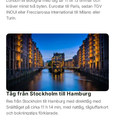
London till Bologna med tåg tar 11 till 13 timmar och
kräver minst två byten. Eurostar till Paris, sedan TGV
INOUI eller Frecciarossa International till Milano eller
Turin.
Tåg från Stockholm till Hamburg
Res från Stockholm till Hamburg med direkttåg med
Snälltåget på cirka 11 h 14 min, med nattåg, tågluffarkort
och bokningstips förklarade.