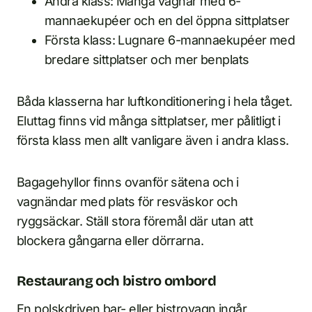
Andra klass: Många vagnar med 6-
mannaekupéer och en del öppna sittplatser
Första klass: Lugnare 6-mannaekupéer med
bredare sittplatser och mer benplats
Båda klasserna har luftkonditionering i hela tåget.
Eluttag finns vid många sittplatser, mer pålitligt i
första klass men allt vanligare även i andra klass.
Bagagehyllor finns ovanför sätena och i
vagnändar med plats för resväskor och
ryggsäckar. Ställ stora föremål där utan att
blockera gångarna eller dörrarna.
Restaurang och bistro ombord
En polskdriven bar- eller bistrovagn ingår