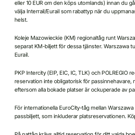
eller 10 EUR om den köps utomlands) innan du går
välja Interrail/Eurail som rabattyp när du uppmanas,
helst.
Koleje Mazowieckie (KM) regionaltåg runt Warszawa
separat KM-biljett för dessa tjänster. Warszawa tun
Eurail.
PKP Intercity (EIP, EIC, IC, TLK) och POLREGIO r
reservation inte obligatorisk för passinnehavare,
eftersom alla bokade platser är ockuperade av pas
För internationella EuroCity-tåg mellan Warszaw
passbiljett, som inkluderar platsreservationen. Kö
På nattåg krävs alltid reservation för ditt valda boe