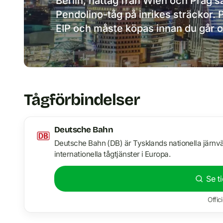
Berlin, nattåg från Wien och Prag 
Pendolino-tåg på inrikes sträckor. P
EIP och måste köpas innan du går 
Tågförbindelser
Deutsche Bahn
Deutsche Bahn (DB) är Tysklands nationella järnväg
internationella tågtjänster i Europa.
Se t
Offic