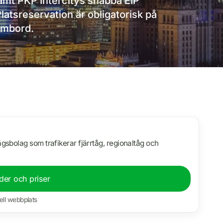
samt PKP Intercitys snabba EIP
latsreservation är obligatorisk på
ombord.
sbolag som trafikerar fjärrtåg, regionaltåg och
ider och priser
iell webbplats