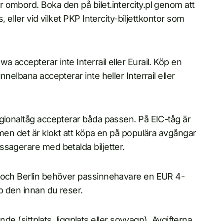
 ombord. Boka den på bilet.intercity.pl genom att
 eller vid vilket PKP Intercity-biljettkontor som
 accepterar inte Interrail eller Eurail. Köp en
nelbana accepterar inte heller Interrail eller
egionaltåg accepterar båda passen. På EIC-tåg är
 men det är klokt att köpa en på populära avgångar
sagerare med betalda biljetter.
a och Berlin behöver passinnehavare en EUR 4-
p den innan du reser.
nde (sittplats, liggplats eller sovvagn). Avgifterna