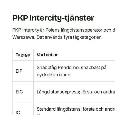
PKP Intercity-tjänster
PKP Intercity är Polens långdistansoperatör och dr
Warszawa. Det används fyra tågkategorier.
Tågtyp
Vad det är
Snabbtåg Pendolino; snabbast på
EIP
nyckelkorridorer
EIC
Långdistansexpress; första och andra
Standard långdistans; första och andr
IC