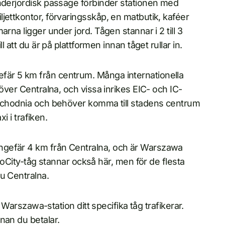
underjordisk passage förbinder stationen med
jettkontor, förvaringsskåp, en matbutik, kaféer
rna ligger under jord. Tågen stannar i 2 till 3
l att du är på plattformen innan tåget rullar in.
efär 5 km från centrum. Många internationella
töver Centralna, och vissa inrikes EIC- och IC-
Wschodnia och behöver komma till stadens centrum
i i trafiken.
ungefär 4 km från Centralna, och är Warszawa
uroCity-tåg stannar också här, men för de flesta
u Centralna.
n Warszawa-station ditt specifika tåg trafikerar.
nan du betalar.