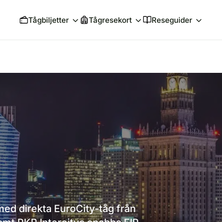
Tågbiljetter
Tågresekort
Reseguider
a
ed direkta EuroCity-tåg från