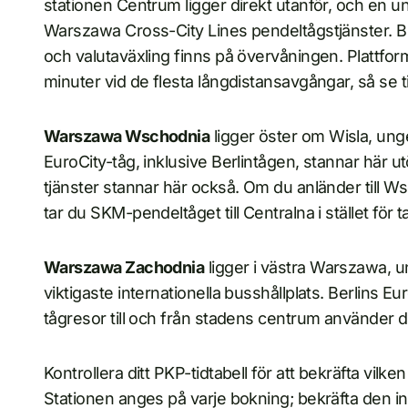
stationen Centrum ligger direkt utanför, och en 
Warszawa Cross-City Lines pendeltågstjänster. Bil
och valutaväxling finns på övervåningen. Plattforma
minuter vid de flesta långdistansavgångar, så se til
Warszawa Wschodnia
ligger öster om Wisla, ung
EuroCity-tåg, inklusive Berlintågen, stannar här u
tjänster stannar här också. Om du anländer till 
tar du SKM-pendeltåget till Centralna i stället för tax
Warszawa Zachodnia
ligger i västra Warszawa, 
viktigaste internationella busshållplats. Berlins E
tågresor till och från stadens centrum använder d
Kontrollera ditt PKP-tidtabell för att bekräfta vilke
Stationen anges på varje bokning; bekräfta den in