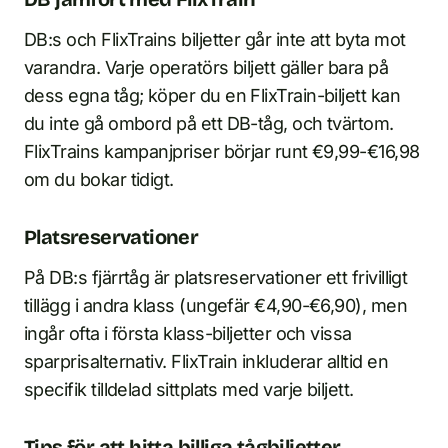
DB:s och FlixTrains biljetter går inte att byta mot
varandra. Varje operatörs biljett gäller bara på
dess egna tåg; köper du en FlixTrain-biljett kan
du inte gå ombord på ett DB-tåg, och tvärtom.
FlixTrains kampanjpriser börjar runt €9,99-€16,98
om du bokar tidigt.
Platsreservationer
På DB:s fjärrtåg är platsreservationer ett frivilligt
tillägg i andra klass (ungefär €4,90-€6,90), men
ingår ofta i första klass-biljetter och vissa
sparprisalternativ. FlixTrain inkluderar alltid en
specifik tilldelad sittplats med varje biljett.
Tips för att hitta billiga tågbiljetter