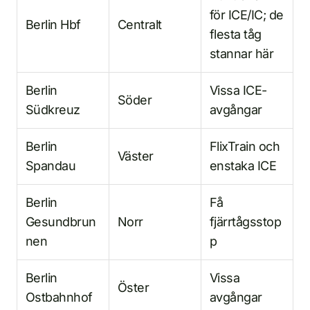
för ICE/IC; de
Berlin Hbf
Centralt
flesta tåg
stannar här
Berlin
Vissa ICE-
Söder
Südkreuz
avgångar
Berlin
FlixTrain och
Väster
Spandau
enstaka ICE
Berlin
Få
Gesundbrun
Norr
fjärrtågsstop
nen
p
Berlin
Vissa
Öster
Ostbahnhof
avgångar